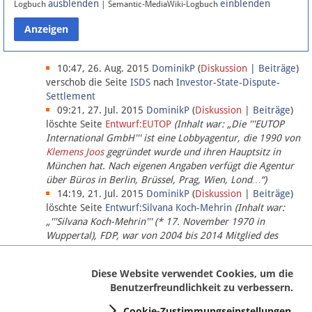
ausblenden
einblenden
Logbuch
| Semantic-MediaWiki-Logbuch
Datenschutz
Über Lobbypedia
10:47, 26. Aug. 2015
DominikP
(
Diskussion
|
Beiträge
)
verschob die Seite
ISDS
nach
Investor-State-Dispute-
Settlement
Impressum
09:21, 27. Jul. 2015
DominikP
(
Diskussion
|
Beiträge
)
löschte Seite
Entwurf:EUTOP
(Inhalt war: „Die '''EUTOP
International GmbH''' ist eine Lobbyagentur, die 1990 von
Klemens Joos
gegründet wurde und ihren Hauptsitz in
München hat. Nach eigenen Angaben verfügt die Agentur
über Büros in Berlin, Brüssel, Prag, Wien, Lond…“)
14:19, 21. Jul. 2015
DominikP
(
Diskussion
|
Beiträge
)
löschte Seite
Entwurf:Silvana Koch-Mehrin
(Inhalt war:
„'''Silvana Koch-Mehrin''' (* 17. November 1970 in
Wuppertal), FDP, war von 2004 bis 2014 Mitglied des
Europäischen Parlaments, seit November 2014 ist sie für
die Lob…“ (einziger Bearbeiter:
DominikP
))
Diese Website verwendet Cookies, um die
Benutzerfreundlichkeit zu verbessern.
Cookie-Zustimmungseinstellungen