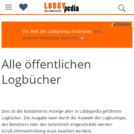
[
]
schließen
Die Welt des Lobbyismus entdecken.
Jetzt
unseren Newsletter bestellen.
Alle öffentlichen
Navigation
Logbücher
Über Lobbypedia
Inhalt A-Z
Artikel nach Kategorien
Dies ist die kombinierte Anzeige aller in Lobbypedia geführten
Logbücher. Die Ausgabe kann durch die Auswahl des Logbuchtyps,
FAQ
des Benutzers oder des Seitentitels eingeschränkt werden
(Groß-/Kleinschreibung muss beachtet werden).