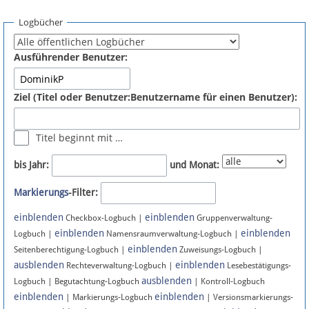
Spenden
Logbücher
Fördermitglied werden
Ausführender Benutzer:
Fehler melden
Ziel (Titel oder Benutzer:Benutzername für einen Benutzer):
Vernetzen
Titel beginnt mit …
Newsletter
bis Jahr:
und Monat:
Bluesky
Markierungs
-Filter:
einblenden
einblenden
Facebook
Checkbox-Logbuch |
Gruppenverwaltung-
einblenden
einblenden
Logbuch |
Namensraumverwaltung-Logbuch |
einblenden
Instagram
Seitenberechtigung-Logbuch |
Zuweisungs-Logbuch |
ausblenden
einblenden
Rechteverwaltung-Logbuch |
Lesebestätigungs-
ausblenden
Logbuch | Begutachtung-Logbuch
| Kontroll-Logbuch
einblenden
einblenden
| Markierungs-Logbuch
| Versionsmarkierungs-
Anmelden