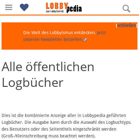
[
]
schließen
Die Welt des Lobbyismus entdecken.
Jetzt
unseren Newsletter bestellen.
Alle öffentlichen
Navigation
Logbücher
Über Lobbypedia
Inhalt A-Z
Artikel nach Kategorien
Dies ist die kombinierte Anzeige aller in Lobbypedia geführten
Logbücher. Die Ausgabe kann durch die Auswahl des Logbuchtyps,
FAQ
des Benutzers oder des Seitentitels eingeschränkt werden
(Groß-/Kleinschreibung muss beachtet werden).