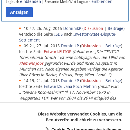
einblenden
einblenden
Logbuch
| Semantic-MediaWiki-Logbuch
Datenschutz
Über Lobbypedia
10:47, 26. Aug. 2015
DominikP
(
Diskussion
|
Beiträge
)
verschob die Seite
ISDS
nach
Investor-State-Dispute-
Settlement
Impressum
09:21, 27. Jul. 2015
DominikP
(
Diskussion
|
Beiträge
)
löschte Seite
Entwurf:EUTOP
(Inhalt war: „Die '''EUTOP
International GmbH''' ist eine Lobbyagentur, die 1990 von
Klemens Joos
gegründet wurde und ihren Hauptsitz in
München hat. Nach eigenen Angaben verfügt die Agentur
über Büros in Berlin, Brüssel, Prag, Wien, Lond…“)
14:19, 21. Jul. 2015
DominikP
(
Diskussion
|
Beiträge
)
löschte Seite
Entwurf:Silvana Koch-Mehrin
(Inhalt war:
„'''Silvana Koch-Mehrin''' (* 17. November 1970 in
Wuppertal), FDP, war von 2004 bis 2014 Mitglied des
Europäischen Parlaments, seit November 2014 ist sie für
die Lob…“ (einziger Bearbeiter:
DominikP
))
Diese Website verwendet Cookies, um die
Benutzerfreundlichkeit zu verbessern.
Cookie-Zustimmungseinstellungen