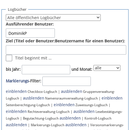
Spenden
Logbücher
Fördermitglied werden
Ausführender Benutzer:
Fehler melden
Ziel (Titel oder Benutzer:Benutzername für einen Benutzer):
Vernetzen
Titel beginnt mit …
Newsletter
bis Jahr:
und Monat:
Bluesky
Markierungs
-Filter:
einblenden
ausblenden
Facebook
Checkbox-Logbuch |
Gruppenverwaltung-
ausblenden
einblenden
Logbuch |
Namensraumverwaltung-Logbuch |
einblenden
Instagram
Seitenberechtigung-Logbuch |
Zuweisungs-Logbuch |
einblenden
ausblenden
Rechteverwaltung-Logbuch |
Lesebestätigungs-
ausblenden
Logbuch | Begutachtung-Logbuch
| Kontroll-Logbuch
ausblenden
ausblenden
| Markierungs-Logbuch
| Versionsmarkierungs-
Anmelden