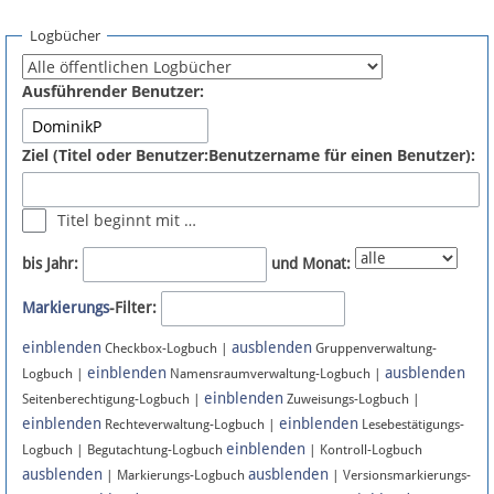
Spenden
Logbücher
Fördermitglied werden
Ausführender Benutzer:
Fehler melden
Ziel (Titel oder Benutzer:Benutzername für einen Benutzer):
Vernetzen
Titel beginnt mit …
Newsletter
bis Jahr:
und Monat:
Bluesky
Markierungs
-Filter:
einblenden
ausblenden
Facebook
Checkbox-Logbuch |
Gruppenverwaltung-
einblenden
ausblenden
Logbuch |
Namensraumverwaltung-Logbuch |
einblenden
Instagram
Seitenberechtigung-Logbuch |
Zuweisungs-Logbuch |
einblenden
einblenden
Rechteverwaltung-Logbuch |
Lesebestätigungs-
einblenden
Logbuch | Begutachtung-Logbuch
| Kontroll-Logbuch
ausblenden
ausblenden
| Markierungs-Logbuch
| Versionsmarkierungs-
Anmelden