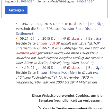
ausblenden
einblenden
Logbuch
| Semantic-MediaWiki-Logbuch
Datenschutz
Über Lobbypedia
10:47, 26. Aug. 2015
DominikP
(
Diskussion
|
Beiträge
)
verschob die Seite
ISDS
nach
Investor-State-Dispute-
Settlement
Impressum
09:21, 27. Jul. 2015
DominikP
(
Diskussion
|
Beiträge
)
löschte Seite
Entwurf:EUTOP
(Inhalt war: „Die '''EUTOP
International GmbH''' ist eine Lobbyagentur, die 1990 von
Klemens Joos
gegründet wurde und ihren Hauptsitz in
München hat. Nach eigenen Angaben verfügt die Agentur
über Büros in Berlin, Brüssel, Prag, Wien, Lond…“)
14:19, 21. Jul. 2015
DominikP
(
Diskussion
|
Beiträge
)
löschte Seite
Entwurf:Silvana Koch-Mehrin
(Inhalt war:
„'''Silvana Koch-Mehrin''' (* 17. November 1970 in
Wuppertal), FDP, war von 2004 bis 2014 Mitglied des
Europäischen Parlaments, seit November 2014 ist sie für
die Lob…“ (einziger Bearbeiter:
DominikP
))
Diese Website verwendet Cookies, um die
Benutzerfreundlichkeit zu verbessern.
Cookie-Zustimmungseinstellungen