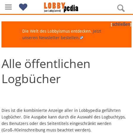
[
]
schließen
Die Welt des Lobbyismus entdecken.
Jetzt
unseren Newsletter bestellen.
Alle öffentlichen
Navigation
Logbücher
Über Lobbypedia
Inhalt A-Z
Artikel nach Kategorien
Dies ist die kombinierte Anzeige aller in Lobbypedia geführten
Logbücher. Die Ausgabe kann durch die Auswahl des Logbuchtyps,
FAQ
des Benutzers oder des Seitentitels eingeschränkt werden
(Groß-/Kleinschreibung muss beachtet werden).