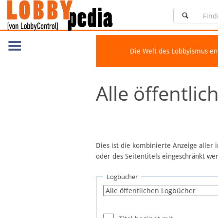
Die Welt des Lobbyismus e
Navigation
Alle öffentli
Über Lobbypedia
Inhalt A-Z
Artikel nach Kategorien
FAQ
Dies ist die kombinierte Anzeige aller
oder des Seitentitels eingeschränkt w
Spenden
Fördermitglied werden
Logbücher
Fehler melden
Vernetzen