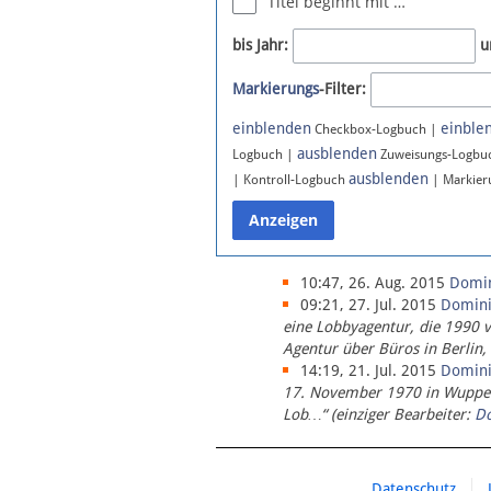
Titel beginnt mit …
Newsletter
bis Jahr:
u
Bluesky
Markierungs
-Filter:
Facebook
Instagram
einblenden
einble
Checkbox-Logbuch |
ausblenden
Logbuch |
Zuweisungs-Logbu
ausblenden
| Kontroll-Logbuch
| Markier
10:47, 26. Aug. 2015
Domi
09:21, 27. Jul. 2015
Domin
eine Lobbyagentur, die 1990 
Agentur über Büros in Berlin,
14:19, 21. Jul. 2015
Domin
17. November 1970 in Wupperta
Lob…“ (einziger Bearbeiter:
D
Datenschutz