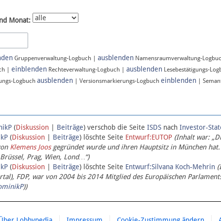
nd Monat:
nden
ausblenden
Gruppenverwaltung-Logbuch |
Namensraumverwaltung-Logbu
einblenden
ausblenden
ch |
Rechteverwaltung-Logbuch |
Lesebestätigungs-Lo
ausblenden
einblenden
ungs-Logbuch
| Versionsmarkierungs-Logbuch
| Semant
nikP
(
Diskussion
|
Beiträge
)
verschob die Seite
ISDS
nach
Investor-Sta
ikP
(
Diskussion
|
Beiträge
)
löschte Seite
Entwurf:EUTOP
(Inhalt war: „D
von
Klemens Joos
gegründet wurde und ihren Hauptsitz in München hat.
 Brüssel, Prag, Wien, Lond…“)
ikP
(
Diskussion
|
Beiträge
)
löschte Seite
Entwurf:Silvana Koch-Mehrin
(
l), FDP, war von 2004 bis 2014 Mitglied des Europäischen Parlaments,
ominikP
))
Über Lobbypedia
Impressum
Cookie-Zustimmung ändern