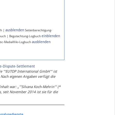
ausblenden
ch |
Seitenberechtigung-
einblenden
gbuch | Begutachtung-Logbuch
ausblenden
ic-MediaWiki-Logbuch
te-Dispute-Settlement
ie '''EUTOP International GmbH''' ist
 Nach eigenen Angaben verfügt die
Inhalt war: „'''Silvana Koch-Mehrin''' (*
 seit November 2014 ist sie für die
Analysedienste