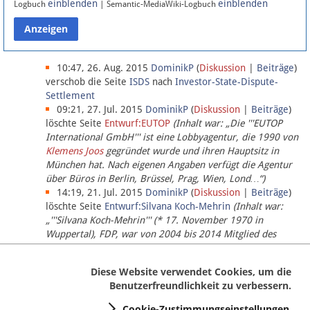
einblenden
einblenden
Logbuch
| Semantic-MediaWiki-Logbuch
Datenschutz
Über Lobbypedia
10:47, 26. Aug. 2015
DominikP
(
Diskussion
|
Beiträge
)
verschob die Seite
ISDS
nach
Investor-State-Dispute-
Settlement
Impressum
09:21, 27. Jul. 2015
DominikP
(
Diskussion
|
Beiträge
)
löschte Seite
Entwurf:EUTOP
(Inhalt war: „Die '''EUTOP
International GmbH''' ist eine Lobbyagentur, die 1990 von
Klemens Joos
gegründet wurde und ihren Hauptsitz in
München hat. Nach eigenen Angaben verfügt die Agentur
über Büros in Berlin, Brüssel, Prag, Wien, Lond…“)
14:19, 21. Jul. 2015
DominikP
(
Diskussion
|
Beiträge
)
löschte Seite
Entwurf:Silvana Koch-Mehrin
(Inhalt war:
„'''Silvana Koch-Mehrin''' (* 17. November 1970 in
Wuppertal), FDP, war von 2004 bis 2014 Mitglied des
Europäischen Parlaments, seit November 2014 ist sie für
die Lob…“ (einziger Bearbeiter:
DominikP
))
Diese Website verwendet Cookies, um die
Benutzerfreundlichkeit zu verbessern.
Cookie-Zustimmungseinstellungen