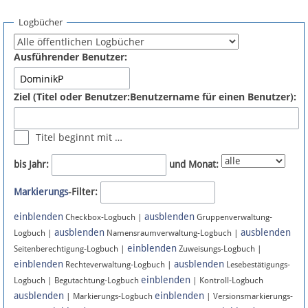
Spenden
Logbücher
Fördermitglied werden
Ausführender Benutzer:
Fehler melden
Ziel (Titel oder Benutzer:Benutzername für einen Benutzer):
Vernetzen
Titel beginnt mit …
Newsletter
bis Jahr:
und Monat:
Bluesky
Markierungs
-Filter:
einblenden
ausblenden
Facebook
Checkbox-Logbuch |
Gruppenverwaltung-
ausblenden
ausblenden
Logbuch |
Namensraumverwaltung-Logbuch |
einblenden
Instagram
Seitenberechtigung-Logbuch |
Zuweisungs-Logbuch |
einblenden
ausblenden
Rechteverwaltung-Logbuch |
Lesebestätigungs-
einblenden
Logbuch | Begutachtung-Logbuch
| Kontroll-Logbuch
ausblenden
einblenden
| Markierungs-Logbuch
| Versionsmarkierungs-
Anmelden