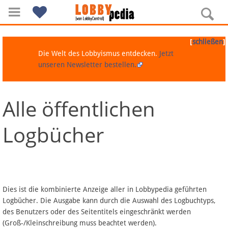
[
]
schließen
Die Welt des Lobbyismus entdecken.
Jetzt
unseren Newsletter bestellen.
Alle öffentlichen
Navigation
Logbücher
Über Lobbypedia
Inhalt A-Z
Artikel nach Kategorien
Dies ist die kombinierte Anzeige aller in Lobbypedia geführten
Logbücher. Die Ausgabe kann durch die Auswahl des Logbuchtyps,
FAQ
des Benutzers oder des Seitentitels eingeschränkt werden
(Groß-/Kleinschreibung muss beachtet werden).