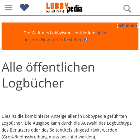
[
]
schließen
Die Welt des Lobbyismus entdecken.
Jetzt
unseren Newsletter bestellen.
Alle öffentlichen
Navigation
Logbücher
Über Lobbypedia
Inhalt A-Z
Artikel nach Kategorien
Dies ist die kombinierte Anzeige aller in Lobbypedia geführten
Logbücher. Die Ausgabe kann durch die Auswahl des Logbuchtyps,
FAQ
des Benutzers oder des Seitentitels eingeschränkt werden
(Groß-/Kleinschreibung muss beachtet werden).