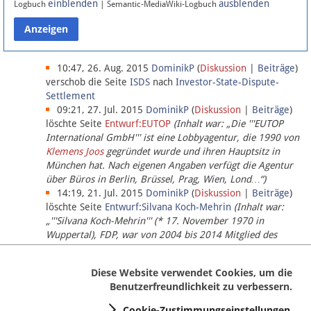
einblenden
ausblenden
Logbuch
| Semantic-MediaWiki-Logbuch
Datenschutz
Über Lobbypedia
10:47, 26. Aug. 2015
DominikP
(
Diskussion
|
Beiträge
)
verschob die Seite
ISDS
nach
Investor-State-Dispute-
Settlement
Impressum
09:21, 27. Jul. 2015
DominikP
(
Diskussion
|
Beiträge
)
löschte Seite
Entwurf:EUTOP
(Inhalt war: „Die '''EUTOP
International GmbH''' ist eine Lobbyagentur, die 1990 von
Klemens Joos
gegründet wurde und ihren Hauptsitz in
München hat. Nach eigenen Angaben verfügt die Agentur
über Büros in Berlin, Brüssel, Prag, Wien, Lond…“)
14:19, 21. Jul. 2015
DominikP
(
Diskussion
|
Beiträge
)
löschte Seite
Entwurf:Silvana Koch-Mehrin
(Inhalt war:
„'''Silvana Koch-Mehrin''' (* 17. November 1970 in
Wuppertal), FDP, war von 2004 bis 2014 Mitglied des
Europäischen Parlaments, seit November 2014 ist sie für
die Lob…“ (einziger Bearbeiter:
DominikP
))
Diese Website verwendet Cookies, um die
Benutzerfreundlichkeit zu verbessern.
Cookie-Zustimmungseinstellungen