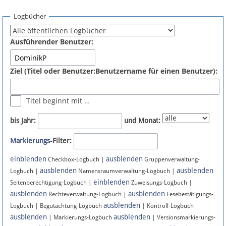
Spenden
Logbücher
Fördermitglied werden
Ausführender Benutzer:
Fehler melden
Ziel (Titel oder Benutzer:Benutzername für einen Benutzer):
Vernetzen
Titel beginnt mit …
Newsletter
bis Jahr:
und Monat:
Bluesky
Markierungs
-Filter:
einblenden
ausblenden
Facebook
Checkbox-Logbuch |
Gruppenverwaltung-
ausblenden
ausblenden
Logbuch |
Namensraumverwaltung-Logbuch |
einblenden
Instagram
Seitenberechtigung-Logbuch |
Zuweisungs-Logbuch |
ausblenden
ausblenden
Rechteverwaltung-Logbuch |
Lesebestätigungs-
ausblenden
Logbuch | Begutachtung-Logbuch
| Kontroll-Logbuch
ausblenden
ausblenden
| Markierungs-Logbuch
| Versionsmarkierungs-
Anmelden