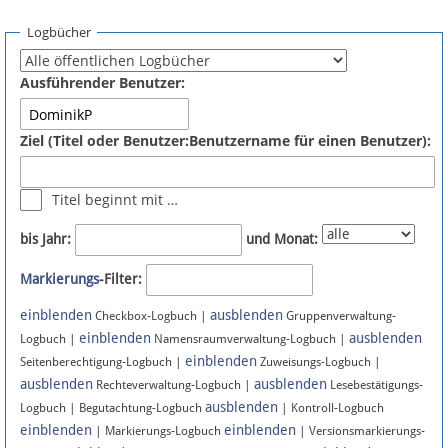
Spenden
Logbücher
Fördermitglied werden
Ausführender Benutzer:
Fehler melden
Ziel (Titel oder Benutzer:Benutzername für einen Benutzer):
Vernetzen
Titel beginnt mit …
Newsletter
bis Jahr:
und Monat:
Bluesky
Markierungs
-Filter:
einblenden
ausblenden
Facebook
Checkbox-Logbuch |
Gruppenverwaltung-
einblenden
ausblenden
Logbuch |
Namensraumverwaltung-Logbuch |
einblenden
Instagram
Seitenberechtigung-Logbuch |
Zuweisungs-Logbuch |
ausblenden
ausblenden
Rechteverwaltung-Logbuch |
Lesebestätigungs-
ausblenden
Logbuch | Begutachtung-Logbuch
| Kontroll-Logbuch
einblenden
einblenden
| Markierungs-Logbuch
| Versionsmarkierungs-
Anmelden