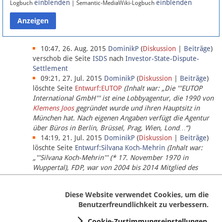
einblenden
einblenden
Logbuch
| Semantic-MediaWiki-Logbuch
Datenschutz
Über Lobbypedia
10:47, 26. Aug. 2015
DominikP
(
Diskussion
|
Beiträge
)
verschob die Seite
ISDS
nach
Investor-State-Dispute-
Settlement
Impressum
09:21, 27. Jul. 2015
DominikP
(
Diskussion
|
Beiträge
)
löschte Seite
Entwurf:EUTOP
(Inhalt war: „Die '''EUTOP
International GmbH''' ist eine Lobbyagentur, die 1990 von
Klemens Joos
gegründet wurde und ihren Hauptsitz in
München hat. Nach eigenen Angaben verfügt die Agentur
über Büros in Berlin, Brüssel, Prag, Wien, Lond…“)
14:19, 21. Jul. 2015
DominikP
(
Diskussion
|
Beiträge
)
löschte Seite
Entwurf:Silvana Koch-Mehrin
(Inhalt war:
„'''Silvana Koch-Mehrin''' (* 17. November 1970 in
Wuppertal), FDP, war von 2004 bis 2014 Mitglied des
Europäischen Parlaments, seit November 2014 ist sie für
die Lob…“ (einziger Bearbeiter:
DominikP
))
Diese Website verwendet Cookies, um die
Benutzerfreundlichkeit zu verbessern.
Cookie-Zustimmungseinstellungen