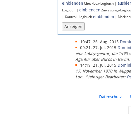
einblenden
ausble
Checkbox-Logbuch |
Newsletter
einblenden
Logbuch |
Zuweisungs-Logbu
Bluesky
einblenden
| Kontroll-Logbuch
| Markier
Facebook
Instagram
10:47, 26. Aug. 2015
Domi
09:21, 27. Jul. 2015
Domin
eine Lobbyagentur, die 1990 
Agentur über Büros in Berlin,
14:19, 21. Jul. 2015
Domin
17. November 1970 in Wupperta
Lob…“ (einziger Bearbeiter:
D
Datenschutz