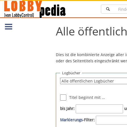
Alle öffentli
Navigation
Dies ist die kombinierte Anzeige aller
Über Lobbypedia
oder des Seitentitels eingeschränkt w
Inhalt A-Z
Logbücher
Artikel nach Kategorien
FAQ
Spenden
Titel beginnt mit …
Fördermitglied werden
bis Jahr:
u
Fehler melden
Markierungs
-Filter:
Vernetzen