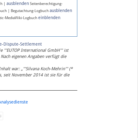
ausblenden
ch |
Seitenberechtigung-
ausblenden
buch | Begutachtung-Logbuch
einblenden
ic-MediaWiki-Logbuch
te-Dispute-Settlement
ie '''EUTOP International GmbH''' ist
 Nach eigenen Angaben verfügt die
Inhalt war: „'''Silvana Koch-Mehrin''' (*
 seit November 2014 ist sie für die
Analysedienste