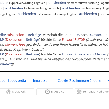
nden
einblenden
Gruppenverwaltung-Logbuch |
Namensraumverwaltung-Logbu
einblenden
ausblenden
ch |
Rechteverwaltung-Logbuch |
Lesebestätigungs-Log
ausblenden
ausblenden
ungs-Logbuch
| Versionsmarkierungs-Logbuch
| Semant
nikP
(
Diskussion
|
Beiträge
)
verschob die Seite
ISDS
nach
Investor-Sta
ikP
(
Diskussion
|
Beiträge
)
löschte Seite
Entwurf:EUTOP
(Inhalt war: „D
von
Klemens Joos
gegründet wurde und ihren Hauptsitz in München hat.
 Brüssel, Prag, Wien, Lond…“)
ikP
(
Diskussion
|
Beiträge
)
löschte Seite
Entwurf:Silvana Koch-Mehrin
(
l), FDP, war von 2004 bis 2014 Mitglied des Europäischen Parlaments,
ominikP
))
Über Lobbypedia
Impressum
Cookie-Zustimmung ändern