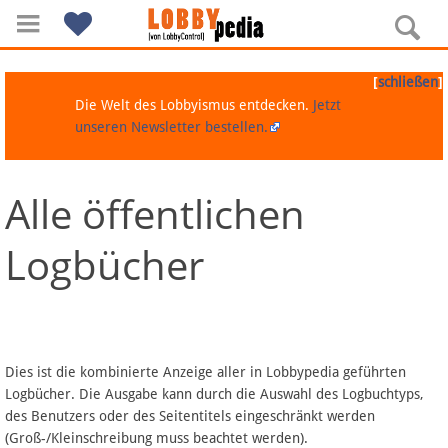
[
]
schließen
Die Welt des Lobbyismus entdecken.
Jetzt
unseren Newsletter bestellen.
Alle öffentlichen
Navigation
Logbücher
Über Lobbypedia
Inhalt A-Z
Artikel nach Kategorien
Dies ist die kombinierte Anzeige aller in Lobbypedia geführten
Logbücher. Die Ausgabe kann durch die Auswahl des Logbuchtyps,
FAQ
des Benutzers oder des Seitentitels eingeschränkt werden
(Groß-/Kleinschreibung muss beachtet werden).