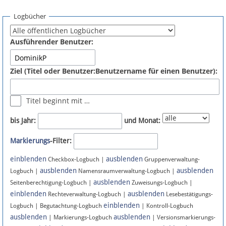
Spenden
Logbücher
Fördermitglied werden
Ausführender Benutzer:
Fehler melden
Ziel (Titel oder Benutzer:Benutzername für einen Benutzer):
Vernetzen
Titel beginnt mit …
Newsletter
bis Jahr:
und Monat:
Bluesky
Markierungs
-Filter:
einblenden
ausblenden
Facebook
Checkbox-Logbuch |
Gruppenverwaltung-
ausblenden
ausblenden
Logbuch |
Namensraumverwaltung-Logbuch |
ausblenden
Instagram
Seitenberechtigung-Logbuch |
Zuweisungs-Logbuch |
einblenden
ausblenden
Rechteverwaltung-Logbuch |
Lesebestätigungs-
einblenden
Logbuch | Begutachtung-Logbuch
| Kontroll-Logbuch
ausblenden
ausblenden
| Markierungs-Logbuch
| Versionsmarkierungs-
Anmelden