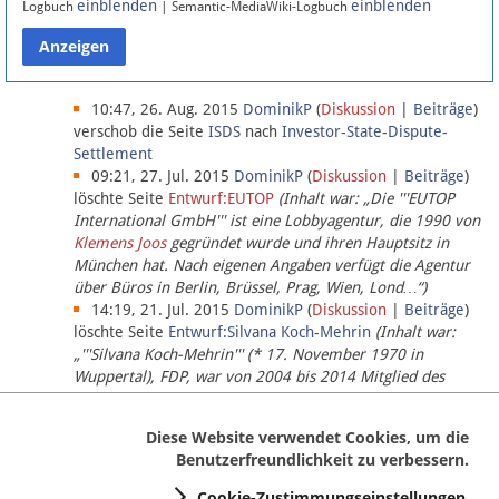
einblenden
einblenden
Logbuch
| Semantic-MediaWiki-Logbuch
Datenschutz
Über Lobbypedia
10:47, 26. Aug. 2015
DominikP
(
Diskussion
|
Beiträge
)
verschob die Seite
ISDS
nach
Investor-State-Dispute-
Settlement
Impressum
09:21, 27. Jul. 2015
DominikP
(
Diskussion
|
Beiträge
)
löschte Seite
Entwurf:EUTOP
(Inhalt war: „Die '''EUTOP
International GmbH''' ist eine Lobbyagentur, die 1990 von
Klemens Joos
gegründet wurde und ihren Hauptsitz in
München hat. Nach eigenen Angaben verfügt die Agentur
über Büros in Berlin, Brüssel, Prag, Wien, Lond…“)
14:19, 21. Jul. 2015
DominikP
(
Diskussion
|
Beiträge
)
löschte Seite
Entwurf:Silvana Koch-Mehrin
(Inhalt war:
„'''Silvana Koch-Mehrin''' (* 17. November 1970 in
Wuppertal), FDP, war von 2004 bis 2014 Mitglied des
Europäischen Parlaments, seit November 2014 ist sie für
die Lob…“ (einziger Bearbeiter:
DominikP
))
Diese Website verwendet Cookies, um die
Benutzerfreundlichkeit zu verbessern.
Cookie-Zustimmungseinstellungen