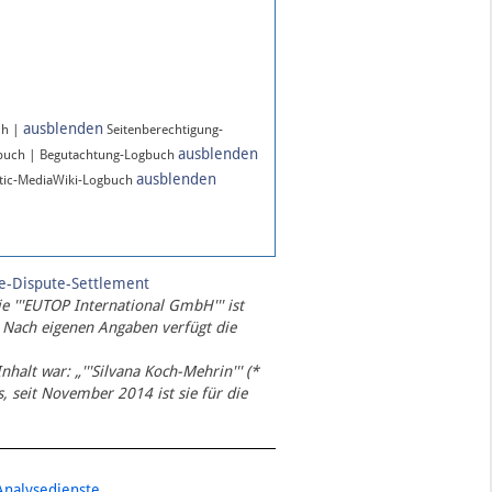
ausblenden
ch |
Seitenberechtigung-
ausblenden
gbuch | Begutachtung-Logbuch
ausblenden
ic-MediaWiki-Logbuch
te-Dispute-Settlement
ie '''EUTOP International GmbH''' ist
 Nach eigenen Angaben verfügt die
Inhalt war: „'''Silvana Koch-Mehrin''' (*
 seit November 2014 ist sie für die
Analysedienste