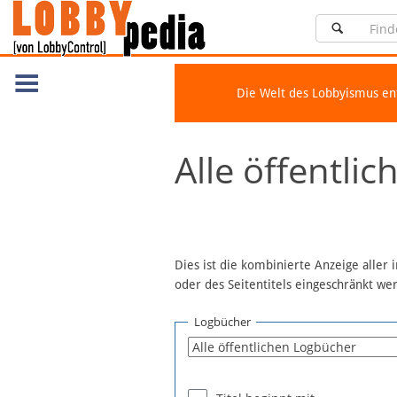
Die Welt des Lobbyismus e
Navigation
Alle öffentli
Über Lobbypedia
Inhalt A-Z
Artikel nach Kategorien
FAQ
Dies ist die kombinierte Anzeige aller
oder des Seitentitels eingeschränkt w
Spenden
Fördermitglied werden
Logbücher
Fehler melden
Vernetzen