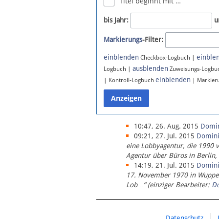
Titel beginnt mit …
Newsletter
bis Jahr:
u
Bluesky
Markierungs
-Filter:
Facebook
Instagram
einblenden
einble
Checkbox-Logbuch |
ausblenden
Logbuch |
Zuweisungs-Logbu
einblenden
| Kontroll-Logbuch
| Markier
10:47, 26. Aug. 2015
Domi
09:21, 27. Jul. 2015
Domin
eine Lobbyagentur, die 1990 
Agentur über Büros in Berlin,
14:19, 21. Jul. 2015
Domin
17. November 1970 in Wupperta
Lob…“ (einziger Bearbeiter:
D
Datenschutz