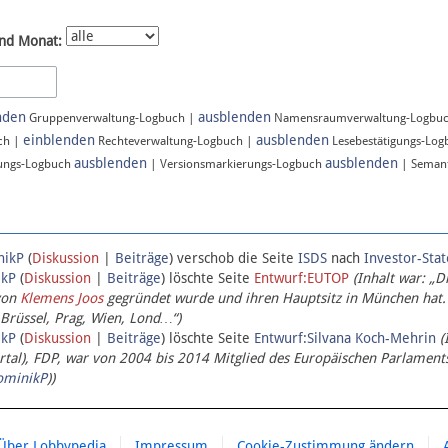
nd Monat:
nden
ausblenden
Gruppenverwaltung-Logbuch |
Namensraumverwaltung-Logbu
einblenden
ausblenden
ch |
Rechteverwaltung-Logbuch |
Lesebestätigungs-Lo
ausblenden
ausblenden
ungs-Logbuch
| Versionsmarkierungs-Logbuch
| Semant
nikP
(
Diskussion
|
Beiträge
)
verschob die Seite
ISDS
nach
Investor-Sta
ikP
(
Diskussion
|
Beiträge
)
löschte Seite
Entwurf:EUTOP
(Inhalt war: „D
von
Klemens Joos
gegründet wurde und ihren Hauptsitz in München hat.
 Brüssel, Prag, Wien, Lond…“)
ikP
(
Diskussion
|
Beiträge
)
löschte Seite
Entwurf:Silvana Koch-Mehrin
(
l), FDP, war von 2004 bis 2014 Mitglied des Europäischen Parlaments,
ominikP
))
Über Lobbypedia
Impressum
Cookie-Zustimmung ändern