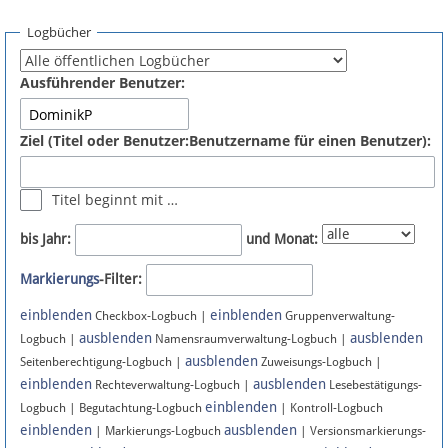
Spenden
Logbücher
Fördermitglied werden
Ausführender Benutzer:
Fehler melden
Ziel (Titel oder Benutzer:Benutzername für einen Benutzer):
Vernetzen
Titel beginnt mit …
Newsletter
bis Jahr:
und Monat:
Bluesky
Markierungs
-Filter:
einblenden
einblenden
Facebook
Checkbox-Logbuch |
Gruppenverwaltung-
ausblenden
ausblenden
Logbuch |
Namensraumverwaltung-Logbuch |
ausblenden
Instagram
Seitenberechtigung-Logbuch |
Zuweisungs-Logbuch |
einblenden
ausblenden
Rechteverwaltung-Logbuch |
Lesebestätigungs-
einblenden
Logbuch | Begutachtung-Logbuch
| Kontroll-Logbuch
einblenden
ausblenden
| Markierungs-Logbuch
| Versionsmarkierungs-
Anmelden