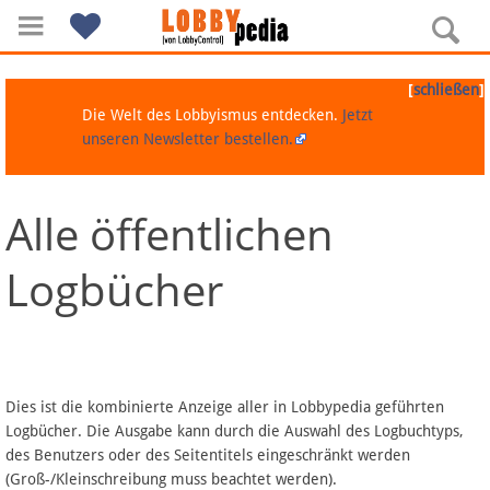
[
]
schließen
Die Welt des Lobbyismus entdecken.
Jetzt
unseren Newsletter bestellen.
Alle öffentlichen
Navigation
Logbücher
Über Lobbypedia
Inhalt A-Z
Artikel nach Kategorien
Dies ist die kombinierte Anzeige aller in Lobbypedia geführten
Logbücher. Die Ausgabe kann durch die Auswahl des Logbuchtyps,
FAQ
des Benutzers oder des Seitentitels eingeschränkt werden
(Groß-/Kleinschreibung muss beachtet werden).