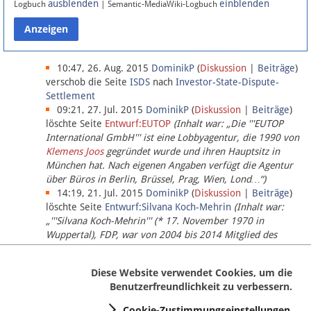
ausblenden
einblenden
Logbuch
| Semantic-MediaWiki-Logbuch
Datenschutz
Über Lobbypedia
10:47, 26. Aug. 2015
DominikP
(
Diskussion
|
Beiträge
)
verschob die Seite
ISDS
nach
Investor-State-Dispute-
Settlement
Impressum
09:21, 27. Jul. 2015
DominikP
(
Diskussion
|
Beiträge
)
löschte Seite
Entwurf:EUTOP
(Inhalt war: „Die '''EUTOP
International GmbH''' ist eine Lobbyagentur, die 1990 von
Klemens Joos
gegründet wurde und ihren Hauptsitz in
München hat. Nach eigenen Angaben verfügt die Agentur
über Büros in Berlin, Brüssel, Prag, Wien, Lond…“)
14:19, 21. Jul. 2015
DominikP
(
Diskussion
|
Beiträge
)
löschte Seite
Entwurf:Silvana Koch-Mehrin
(Inhalt war:
„'''Silvana Koch-Mehrin''' (* 17. November 1970 in
Wuppertal), FDP, war von 2004 bis 2014 Mitglied des
Europäischen Parlaments, seit November 2014 ist sie für
die Lob…“ (einziger Bearbeiter:
DominikP
))
Diese Website verwendet Cookies, um die
Benutzerfreundlichkeit zu verbessern.
Cookie-Zustimmungseinstellungen