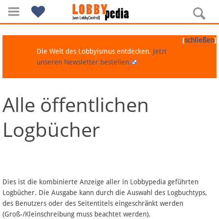
[
]
schließen
Die Welt des Lobbyismus entdecken.
Jetzt
unseren Newsletter bestellen.
Alle öffentlichen
Navigation
Logbücher
Über Lobbypedia
Inhalt A-Z
Artikel nach Kategorien
Dies ist die kombinierte Anzeige aller in Lobbypedia geführten
Logbücher. Die Ausgabe kann durch die Auswahl des Logbuchtyps,
FAQ
des Benutzers oder des Seitentitels eingeschränkt werden
(Groß-/Kleinschreibung muss beachtet werden).