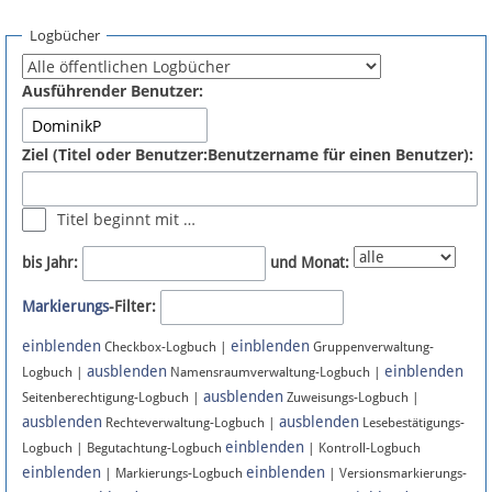
Spenden
Logbücher
Fördermitglied werden
Ausführender Benutzer:
Fehler melden
Ziel (Titel oder Benutzer:Benutzername für einen Benutzer):
Vernetzen
Titel beginnt mit …
Newsletter
bis Jahr:
und Monat:
Bluesky
Markierungs
-Filter:
einblenden
einblenden
Facebook
Checkbox-Logbuch |
Gruppenverwaltung-
ausblenden
einblenden
Logbuch |
Namensraumverwaltung-Logbuch |
ausblenden
Instagram
Seitenberechtigung-Logbuch |
Zuweisungs-Logbuch |
ausblenden
ausblenden
Rechteverwaltung-Logbuch |
Lesebestätigungs-
einblenden
Logbuch | Begutachtung-Logbuch
| Kontroll-Logbuch
einblenden
einblenden
| Markierungs-Logbuch
| Versionsmarkierungs-
Anmelden