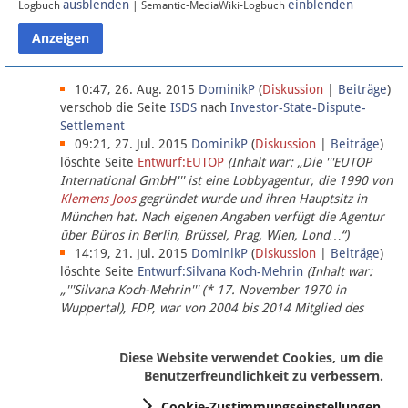
ausblenden
einblenden
Logbuch
| Semantic-MediaWiki-Logbuch
Datenschutz
Über Lobbypedia
10:47, 26. Aug. 2015
DominikP
(
Diskussion
|
Beiträge
)
verschob die Seite
ISDS
nach
Investor-State-Dispute-
Settlement
Impressum
09:21, 27. Jul. 2015
DominikP
(
Diskussion
|
Beiträge
)
löschte Seite
Entwurf:EUTOP
(Inhalt war: „Die '''EUTOP
International GmbH''' ist eine Lobbyagentur, die 1990 von
Klemens Joos
gegründet wurde und ihren Hauptsitz in
München hat. Nach eigenen Angaben verfügt die Agentur
über Büros in Berlin, Brüssel, Prag, Wien, Lond…“)
14:19, 21. Jul. 2015
DominikP
(
Diskussion
|
Beiträge
)
löschte Seite
Entwurf:Silvana Koch-Mehrin
(Inhalt war:
„'''Silvana Koch-Mehrin''' (* 17. November 1970 in
Wuppertal), FDP, war von 2004 bis 2014 Mitglied des
Europäischen Parlaments, seit November 2014 ist sie für
die Lob…“ (einziger Bearbeiter:
DominikP
))
Diese Website verwendet Cookies, um die
Benutzerfreundlichkeit zu verbessern.
Cookie-Zustimmungseinstellungen