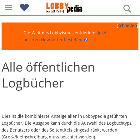
[
]
schließen
Die Welt des Lobbyismus entdecken.
Jetzt
unseren Newsletter bestellen.
Alle öffentlichen
Navigation
Logbücher
Über Lobbypedia
Inhalt A-Z
Artikel nach Kategorien
Dies ist die kombinierte Anzeige aller in Lobbypedia geführten
Logbücher. Die Ausgabe kann durch die Auswahl des Logbuchtyps,
FAQ
des Benutzers oder des Seitentitels eingeschränkt werden
(Groß-/Kleinschreibung muss beachtet werden).