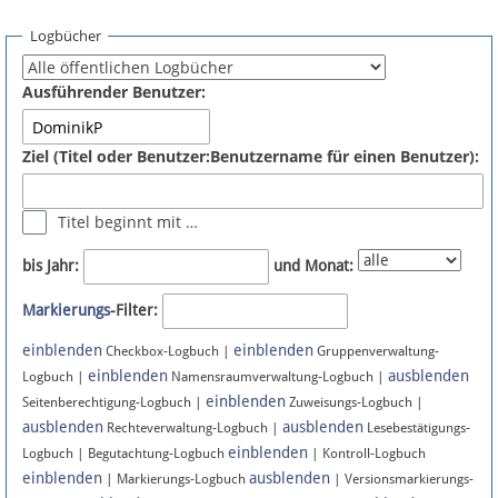
Spenden
Logbücher
Fördermitglied werden
Ausführender Benutzer:
Fehler melden
Ziel (Titel oder Benutzer:Benutzername für einen Benutzer):
Vernetzen
Titel beginnt mit …
Newsletter
bis Jahr:
und Monat:
Bluesky
Markierungs
-Filter:
einblenden
einblenden
Facebook
Checkbox-Logbuch |
Gruppenverwaltung-
einblenden
ausblenden
Logbuch |
Namensraumverwaltung-Logbuch |
einblenden
Instagram
Seitenberechtigung-Logbuch |
Zuweisungs-Logbuch |
ausblenden
ausblenden
Rechteverwaltung-Logbuch |
Lesebestätigungs-
einblenden
Logbuch | Begutachtung-Logbuch
| Kontroll-Logbuch
einblenden
ausblenden
| Markierungs-Logbuch
| Versionsmarkierungs-
Anmelden