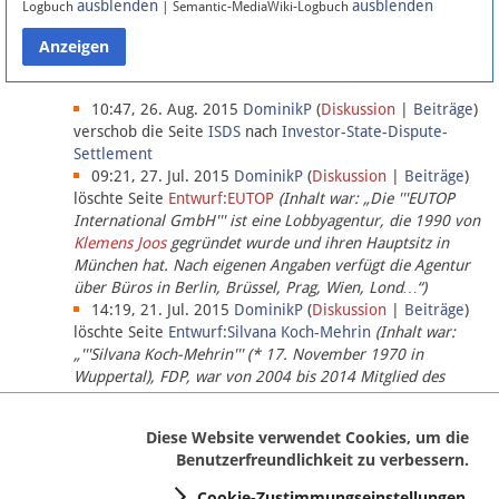
ausblenden
ausblenden
Logbuch
| Semantic-MediaWiki-Logbuch
Datenschutz
Über Lobbypedia
10:47, 26. Aug. 2015
DominikP
(
Diskussion
|
Beiträge
)
verschob die Seite
ISDS
nach
Investor-State-Dispute-
Settlement
Impressum
09:21, 27. Jul. 2015
DominikP
(
Diskussion
|
Beiträge
)
löschte Seite
Entwurf:EUTOP
(Inhalt war: „Die '''EUTOP
International GmbH''' ist eine Lobbyagentur, die 1990 von
Klemens Joos
gegründet wurde und ihren Hauptsitz in
München hat. Nach eigenen Angaben verfügt die Agentur
über Büros in Berlin, Brüssel, Prag, Wien, Lond…“)
14:19, 21. Jul. 2015
DominikP
(
Diskussion
|
Beiträge
)
löschte Seite
Entwurf:Silvana Koch-Mehrin
(Inhalt war:
„'''Silvana Koch-Mehrin''' (* 17. November 1970 in
Wuppertal), FDP, war von 2004 bis 2014 Mitglied des
Europäischen Parlaments, seit November 2014 ist sie für
die Lob…“ (einziger Bearbeiter:
DominikP
))
Diese Website verwendet Cookies, um die
Benutzerfreundlichkeit zu verbessern.
Cookie-Zustimmungseinstellungen