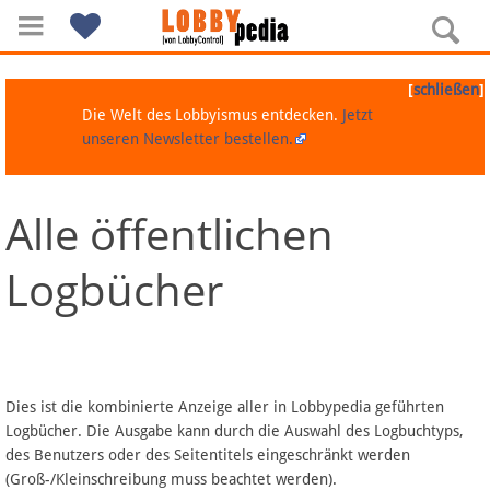
[
]
schließen
Die Welt des Lobbyismus entdecken.
Jetzt
unseren Newsletter bestellen.
Alle öffentlichen
Navigation
Logbücher
Über Lobbypedia
Inhalt A-Z
Artikel nach Kategorien
Dies ist die kombinierte Anzeige aller in Lobbypedia geführten
Logbücher. Die Ausgabe kann durch die Auswahl des Logbuchtyps,
FAQ
des Benutzers oder des Seitentitels eingeschränkt werden
(Groß-/Kleinschreibung muss beachtet werden).