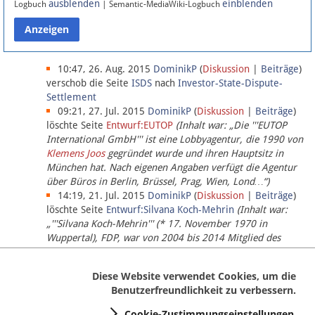
ausblenden
einblenden
Logbuch
| Semantic-MediaWiki-Logbuch
Datenschutz
Über Lobbypedia
10:47, 26. Aug. 2015
DominikP
(
Diskussion
|
Beiträge
)
verschob die Seite
ISDS
nach
Investor-State-Dispute-
Settlement
Impressum
09:21, 27. Jul. 2015
DominikP
(
Diskussion
|
Beiträge
)
löschte Seite
Entwurf:EUTOP
(Inhalt war: „Die '''EUTOP
International GmbH''' ist eine Lobbyagentur, die 1990 von
Klemens Joos
gegründet wurde und ihren Hauptsitz in
München hat. Nach eigenen Angaben verfügt die Agentur
über Büros in Berlin, Brüssel, Prag, Wien, Lond…“)
14:19, 21. Jul. 2015
DominikP
(
Diskussion
|
Beiträge
)
löschte Seite
Entwurf:Silvana Koch-Mehrin
(Inhalt war:
„'''Silvana Koch-Mehrin''' (* 17. November 1970 in
Wuppertal), FDP, war von 2004 bis 2014 Mitglied des
Europäischen Parlaments, seit November 2014 ist sie für
die Lob…“ (einziger Bearbeiter:
DominikP
))
Diese Website verwendet Cookies, um die
Benutzerfreundlichkeit zu verbessern.
Cookie-Zustimmungseinstellungen