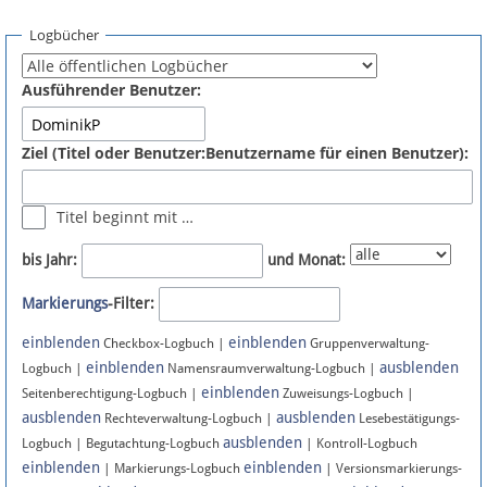
Spenden
Logbücher
Fördermitglied werden
Ausführender Benutzer:
Fehler melden
Ziel (Titel oder Benutzer:Benutzername für einen Benutzer):
Vernetzen
Titel beginnt mit …
Newsletter
bis Jahr:
und Monat:
Bluesky
Markierungs
-Filter:
einblenden
einblenden
Facebook
Checkbox-Logbuch |
Gruppenverwaltung-
einblenden
ausblenden
Logbuch |
Namensraumverwaltung-Logbuch |
einblenden
Instagram
Seitenberechtigung-Logbuch |
Zuweisungs-Logbuch |
ausblenden
ausblenden
Rechteverwaltung-Logbuch |
Lesebestätigungs-
ausblenden
Logbuch | Begutachtung-Logbuch
| Kontroll-Logbuch
einblenden
einblenden
| Markierungs-Logbuch
| Versionsmarkierungs-
Anmelden