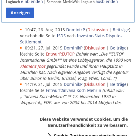
einblenden
ausblenden
Logbuch
| Semantic-MediaWiki-Logbuch
Datenschutz
Über Lobbypedia
10:47, 26. Aug. 2015
DominikP
(
Diskussion
|
Beiträge
)
verschob die Seite
ISDS
nach
Investor-State-Dispute-
Settlement
Impressum
09:21, 27. Jul. 2015
DominikP
(
Diskussion
|
Beiträge
)
löschte Seite
Entwurf:EUTOP
(Inhalt war: „Die '''EUTOP
International GmbH''' ist eine Lobbyagentur, die 1990 von
Klemens Joos
gegründet wurde und ihren Hauptsitz in
München hat. Nach eigenen Angaben verfügt die Agentur
über Büros in Berlin, Brüssel, Prag, Wien, Lond…“)
14:19, 21. Jul. 2015
DominikP
(
Diskussion
|
Beiträge
)
löschte Seite
Entwurf:Silvana Koch-Mehrin
(Inhalt war:
„'''Silvana Koch-Mehrin''' (* 17. November 1970 in
Wuppertal), FDP, war von 2004 bis 2014 Mitglied des
Europäischen Parlaments, seit November 2014 ist sie für
die Lob…“ (einziger Bearbeiter:
DominikP
))
Diese Website verwendet Cookies, um die
Benutzerfreundlichkeit zu verbessern.
Cookie-Zustimmungseinstellungen