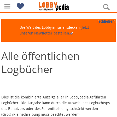
[
]
schließen
Die Welt des Lobbyismus entdecken.
Jetzt
unseren Newsletter bestellen.
Alle öffentlichen
Navigation
Logbücher
Über Lobbypedia
Inhalt A-Z
Artikel nach Kategorien
Dies ist die kombinierte Anzeige aller in Lobbypedia geführten
Logbücher. Die Ausgabe kann durch die Auswahl des Logbuchtyps,
FAQ
des Benutzers oder des Seitentitels eingeschränkt werden
(Groß-/Kleinschreibung muss beachtet werden).