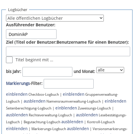
Spenden
Logbücher
Fördermitglied werden
Ausführender Benutzer:
Fehler melden
Ziel (Titel oder Benutzer:Benutzername für einen Benutzer):
Vernetzen
Titel beginnt mit …
Newsletter
bis Jahr:
und Monat:
Bluesky
Markierungs
-Filter:
einblenden
einblenden
Facebook
Checkbox-Logbuch |
Gruppenverwaltung-
ausblenden
einblenden
Logbuch |
Namensraumverwaltung-Logbuch |
einblenden
Instagram
Seitenberechtigung-Logbuch |
Zuweisungs-Logbuch |
ausblenden
ausblenden
Rechteverwaltung-Logbuch |
Lesebestätigungs-
ausblenden
Logbuch | Begutachtung-Logbuch
| Kontroll-Logbuch
einblenden
ausblenden
| Markierungs-Logbuch
| Versionsmarkierungs-
Anmelden