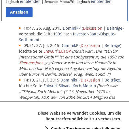
einblenden
einblenden
Logbuch
| Semantic-MediaWiki-Logbuch
Datenschutz
Über Lobbypedia
10:47, 26. Aug. 2015
DominikP
(
Diskussion
|
Beiträge
)
verschob die Seite
ISDS
nach
Investor-State-Dispute-
Settlement
Impressum
09:21, 27. Jul. 2015
DominikP
(
Diskussion
|
Beiträge
)
löschte Seite
Entwurf:EUTOP
(Inhalt war: „Die '''EUTOP
International GmbH''' ist eine Lobbyagentur, die 1990 von
Klemens Joos
gegründet wurde und ihren Hauptsitz in
München hat. Nach eigenen Angaben verfügt die Agentur
über Büros in Berlin, Brüssel, Prag, Wien, Lond…“)
14:19, 21. Jul. 2015
DominikP
(
Diskussion
|
Beiträge
)
löschte Seite
Entwurf:Silvana Koch-Mehrin
(Inhalt war:
„'''Silvana Koch-Mehrin''' (* 17. November 1970 in
Wuppertal), FDP, war von 2004 bis 2014 Mitglied des
Europäischen Parlaments, seit November 2014 ist sie für
die Lob…“ (einziger Bearbeiter:
DominikP
))
Diese Website verwendet Cookies, um die
Benutzerfreundlichkeit zu verbessern.
Cookie-Zustimmungseinstellungen