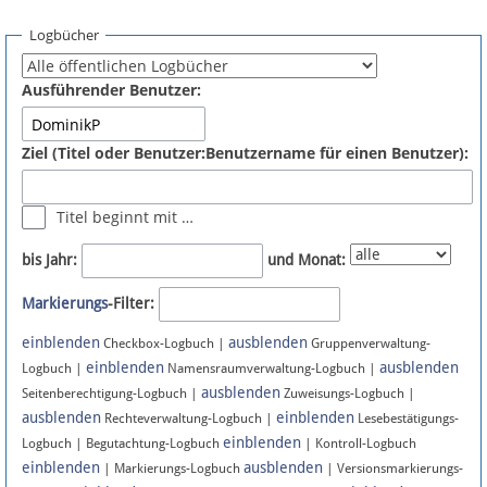
Spenden
Logbücher
Fördermitglied werden
Ausführender Benutzer:
Fehler melden
Ziel (Titel oder Benutzer:Benutzername für einen Benutzer):
Vernetzen
Titel beginnt mit …
Newsletter
bis Jahr:
und Monat:
Bluesky
Markierungs
-Filter:
einblenden
ausblenden
Facebook
Checkbox-Logbuch |
Gruppenverwaltung-
einblenden
ausblenden
Logbuch |
Namensraumverwaltung-Logbuch |
ausblenden
Instagram
Seitenberechtigung-Logbuch |
Zuweisungs-Logbuch |
ausblenden
einblenden
Rechteverwaltung-Logbuch |
Lesebestätigungs-
einblenden
Logbuch | Begutachtung-Logbuch
| Kontroll-Logbuch
einblenden
ausblenden
| Markierungs-Logbuch
| Versionsmarkierungs-
Anmelden