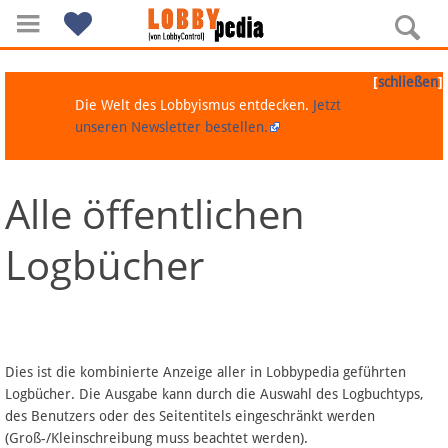
[
]
schließen
Die Welt des Lobbyismus entdecken.
Jetzt
unseren Newsletter bestellen.
Alle öffentlichen
Navigation
Logbücher
Über Lobbypedia
Inhalt A-Z
Artikel nach Kategorien
Dies ist die kombinierte Anzeige aller in Lobbypedia geführten
Logbücher. Die Ausgabe kann durch die Auswahl des Logbuchtyps,
FAQ
des Benutzers oder des Seitentitels eingeschränkt werden
(Groß-/Kleinschreibung muss beachtet werden).