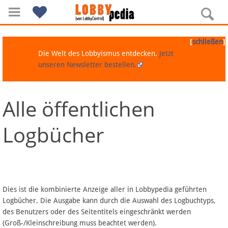
[
]
schließen
Die Welt des Lobbyismus entdecken.
Jetzt
unseren Newsletter bestellen.
Alle öffentlichen
Navigation
Logbücher
Über Lobbypedia
Inhalt A-Z
Artikel nach Kategorien
Dies ist die kombinierte Anzeige aller in Lobbypedia geführten
Logbücher. Die Ausgabe kann durch die Auswahl des Logbuchtyps,
FAQ
des Benutzers oder des Seitentitels eingeschränkt werden
(Groß-/Kleinschreibung muss beachtet werden).