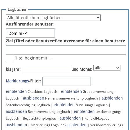
Spenden
Logbücher
Fördermitglied werden
Ausführender Benutzer:
Fehler melden
Ziel (Titel oder Benutzer:Benutzername für einen Benutzer):
Vernetzen
Titel beginnt mit …
Newsletter
bis Jahr:
und Monat:
Bluesky
Markierungs
-Filter:
einblenden
einblenden
Facebook
Checkbox-Logbuch |
Gruppenverwaltung-
ausblenden
ausblenden
Logbuch |
Namensraumverwaltung-Logbuch |
einblenden
Instagram
Seitenberechtigung-Logbuch |
Zuweisungs-Logbuch |
ausblenden
einblenden
Rechteverwaltung-Logbuch |
Lesebestätigungs-
ausblenden
Logbuch | Begutachtung-Logbuch
| Kontroll-Logbuch
ausblenden
ausblenden
| Markierungs-Logbuch
| Versionsmarkierungs-
Anmelden