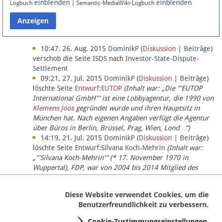
einblenden
einblenden
Logbuch
| Semantic-MediaWiki-Logbuch
Datenschutz
Über Lobbypedia
10:47, 26. Aug. 2015
DominikP
(
Diskussion
|
Beiträge
)
verschob die Seite
ISDS
nach
Investor-State-Dispute-
Settlement
Impressum
09:21, 27. Jul. 2015
DominikP
(
Diskussion
|
Beiträge
)
löschte Seite
Entwurf:EUTOP
(Inhalt war: „Die '''EUTOP
International GmbH''' ist eine Lobbyagentur, die 1990 von
Klemens Joos
gegründet wurde und ihren Hauptsitz in
München hat. Nach eigenen Angaben verfügt die Agentur
über Büros in Berlin, Brüssel, Prag, Wien, Lond…“)
14:19, 21. Jul. 2015
DominikP
(
Diskussion
|
Beiträge
)
löschte Seite
Entwurf:Silvana Koch-Mehrin
(Inhalt war:
„'''Silvana Koch-Mehrin''' (* 17. November 1970 in
Wuppertal), FDP, war von 2004 bis 2014 Mitglied des
Europäischen Parlaments, seit November 2014 ist sie für
die Lob…“ (einziger Bearbeiter:
DominikP
))
Diese Website verwendet Cookies, um die
Benutzerfreundlichkeit zu verbessern.
Cookie-Zustimmungseinstellungen