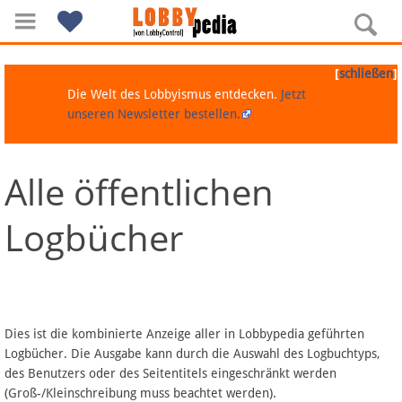
[
]
schließen
Die Welt des Lobbyismus entdecken.
Jetzt
unseren Newsletter bestellen.
Alle öffentlichen
Navigation
Logbücher
Über Lobbypedia
Inhalt A-Z
Artikel nach Kategorien
Dies ist die kombinierte Anzeige aller in Lobbypedia geführten
Logbücher. Die Ausgabe kann durch die Auswahl des Logbuchtyps,
FAQ
des Benutzers oder des Seitentitels eingeschränkt werden
(Groß-/Kleinschreibung muss beachtet werden).