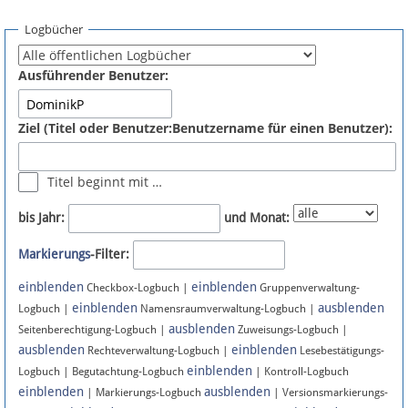
Spenden
Logbücher
Fördermitglied werden
Ausführender Benutzer:
Fehler melden
Ziel (Titel oder Benutzer:Benutzername für einen Benutzer):
Vernetzen
Titel beginnt mit …
Newsletter
bis Jahr:
und Monat:
Bluesky
Markierungs
-Filter:
einblenden
einblenden
Facebook
Checkbox-Logbuch |
Gruppenverwaltung-
einblenden
ausblenden
Logbuch |
Namensraumverwaltung-Logbuch |
ausblenden
Instagram
Seitenberechtigung-Logbuch |
Zuweisungs-Logbuch |
ausblenden
einblenden
Rechteverwaltung-Logbuch |
Lesebestätigungs-
einblenden
Logbuch | Begutachtung-Logbuch
| Kontroll-Logbuch
einblenden
ausblenden
| Markierungs-Logbuch
| Versionsmarkierungs-
Anmelden