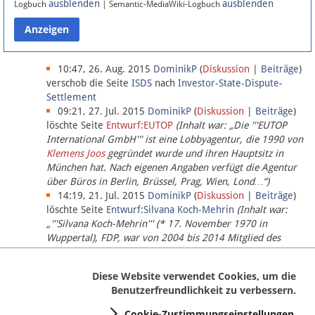
ausblenden
ausblenden
Logbuch
| Semantic-MediaWiki-Logbuch
Datenschutz
Über Lobbypedia
10:47, 26. Aug. 2015
DominikP
(
Diskussion
|
Beiträge
)
verschob die Seite
ISDS
nach
Investor-State-Dispute-
Settlement
Impressum
09:21, 27. Jul. 2015
DominikP
(
Diskussion
|
Beiträge
)
löschte Seite
Entwurf:EUTOP
(Inhalt war: „Die '''EUTOP
International GmbH''' ist eine Lobbyagentur, die 1990 von
Klemens Joos
gegründet wurde und ihren Hauptsitz in
München hat. Nach eigenen Angaben verfügt die Agentur
über Büros in Berlin, Brüssel, Prag, Wien, Lond…“)
14:19, 21. Jul. 2015
DominikP
(
Diskussion
|
Beiträge
)
löschte Seite
Entwurf:Silvana Koch-Mehrin
(Inhalt war:
„'''Silvana Koch-Mehrin''' (* 17. November 1970 in
Wuppertal), FDP, war von 2004 bis 2014 Mitglied des
Europäischen Parlaments, seit November 2014 ist sie für
die Lob…“ (einziger Bearbeiter:
DominikP
))
Diese Website verwendet Cookies, um die
Benutzerfreundlichkeit zu verbessern.
Cookie-Zustimmungseinstellungen