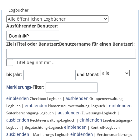
Spenden
Logbücher
Fördermitglied werden
Ausführender Benutzer:
Fehler melden
Ziel (Titel oder Benutzer:Benutzername für einen Benutzer):
Vernetzen
Titel beginnt mit …
Newsletter
bis Jahr:
und Monat:
Bluesky
Markierungs
-Filter:
einblenden
ausblenden
Facebook
Checkbox-Logbuch |
Gruppenverwaltung-
einblenden
einblenden
Logbuch |
Namensraumverwaltung-Logbuch |
ausblenden
Instagram
Seitenberechtigung-Logbuch |
Zuweisungs-Logbuch |
ausblenden
einblenden
Rechteverwaltung-Logbuch |
Lesebestätigungs-
einblenden
Logbuch | Begutachtung-Logbuch
| Kontroll-Logbuch
ausblenden
einblenden
| Markierungs-Logbuch
| Versionsmarkierungs-
Anmelden