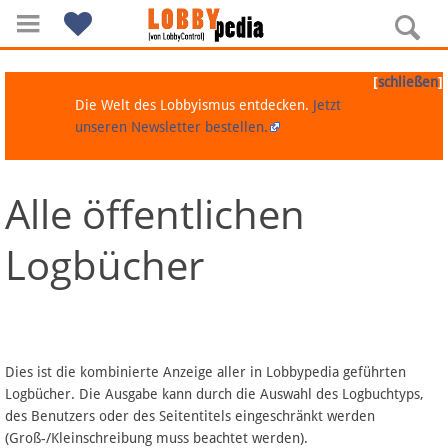
[
]
schließen
Die Welt des Lobbyismus entdecken.
Jetzt
unseren Newsletter bestellen.
Alle öffentlichen
Navigation
Logbücher
Über Lobbypedia
Inhalt A-Z
Artikel nach Kategorien
Dies ist die kombinierte Anzeige aller in Lobbypedia geführten
Logbücher. Die Ausgabe kann durch die Auswahl des Logbuchtyps,
FAQ
des Benutzers oder des Seitentitels eingeschränkt werden
(Groß-/Kleinschreibung muss beachtet werden).