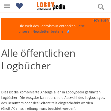
[
]
schließen
Die Welt des Lobbyismus entdecken.
Jetzt
unseren Newsletter bestellen.
Alle öffentlichen
Navigation
Logbücher
Über Lobbypedia
Inhalt A-Z
Artikel nach Kategorien
Dies ist die kombinierte Anzeige aller in Lobbypedia geführten
Logbücher. Die Ausgabe kann durch die Auswahl des Logbuchtyps,
FAQ
des Benutzers oder des Seitentitels eingeschränkt werden
(Groß-/Kleinschreibung muss beachtet werden).