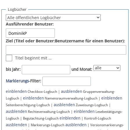
Spenden
Logbücher
Fördermitglied werden
Ausführender Benutzer:
Fehler melden
Ziel (Titel oder Benutzer:Benutzername für einen Benutzer):
Vernetzen
Titel beginnt mit …
Newsletter
bis Jahr:
und Monat:
Bluesky
Markierungs
-Filter:
einblenden
ausblenden
Facebook
Checkbox-Logbuch |
Gruppenverwaltung-
einblenden
einblenden
Logbuch |
Namensraumverwaltung-Logbuch |
ausblenden
Instagram
Seitenberechtigung-Logbuch |
Zuweisungs-Logbuch |
ausblenden
einblenden
Rechteverwaltung-Logbuch |
Lesebestätigungs-
einblenden
Logbuch | Begutachtung-Logbuch
| Kontroll-Logbuch
ausblenden
ausblenden
| Markierungs-Logbuch
| Versionsmarkierungs-
Anmelden