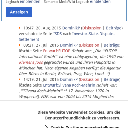
einblenden
einblenden
Logbuch
| Semantic-MediaWiki-Logbuch
Datenschutz
Über Lobbypedia
10:47, 26. Aug. 2015
DominikP
(
Diskussion
|
Beiträge
)
verschob die Seite
ISDS
nach
Investor-State-Dispute-
Settlement
Impressum
09:21, 27. Jul. 2015
DominikP
(
Diskussion
|
Beiträge
)
löschte Seite
Entwurf:EUTOP
(Inhalt war: „Die '''EUTOP
International GmbH''' ist eine Lobbyagentur, die 1990 von
Klemens Joos
gegründet wurde und ihren Hauptsitz in
München hat. Nach eigenen Angaben verfügt die Agentur
über Büros in Berlin, Brüssel, Prag, Wien, Lond…“)
14:19, 21. Jul. 2015
DominikP
(
Diskussion
|
Beiträge
)
löschte Seite
Entwurf:Silvana Koch-Mehrin
(Inhalt war:
„'''Silvana Koch-Mehrin''' (* 17. November 1970 in
Wuppertal), FDP, war von 2004 bis 2014 Mitglied des
Europäischen Parlaments, seit November 2014 ist sie für
die Lob…“ (einziger Bearbeiter:
DominikP
))
Diese Website verwendet Cookies, um die
Benutzerfreundlichkeit zu verbessern.
Cookie-Zustimmungseinstellungen