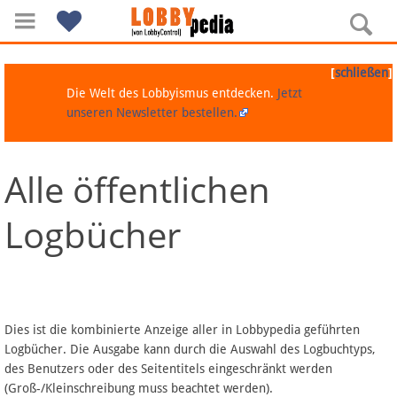
[
]
schließen
Die Welt des Lobbyismus entdecken.
Jetzt
unseren Newsletter bestellen.
Alle öffentlichen
Navigation
Logbücher
Über Lobbypedia
Inhalt A-Z
Artikel nach Kategorien
Dies ist die kombinierte Anzeige aller in Lobbypedia geführten
Logbücher. Die Ausgabe kann durch die Auswahl des Logbuchtyps,
FAQ
des Benutzers oder des Seitentitels eingeschränkt werden
(Groß-/Kleinschreibung muss beachtet werden).