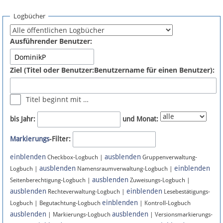
Spenden
Logbücher
Fördermitglied werden
Ausführender Benutzer:
Fehler melden
Ziel (Titel oder Benutzer:Benutzername für einen Benutzer):
Vernetzen
Titel beginnt mit …
Newsletter
bis Jahr:
und Monat:
Bluesky
Markierungs
-Filter:
einblenden
ausblenden
Facebook
Checkbox-Logbuch |
Gruppenverwaltung-
ausblenden
einblenden
Logbuch |
Namensraumverwaltung-Logbuch |
ausblenden
Instagram
Seitenberechtigung-Logbuch |
Zuweisungs-Logbuch |
ausblenden
einblenden
Rechteverwaltung-Logbuch |
Lesebestätigungs-
einblenden
Logbuch | Begutachtung-Logbuch
| Kontroll-Logbuch
ausblenden
ausblenden
| Markierungs-Logbuch
| Versionsmarkierungs-
Anmelden