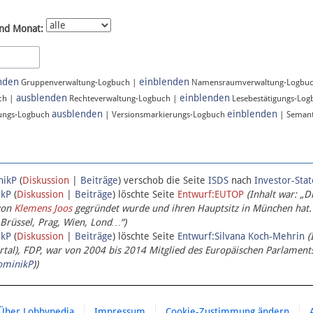
nd Monat:
nden
einblenden
Gruppenverwaltung-Logbuch |
Namensraumverwaltung-Logbu
ausblenden
einblenden
ch |
Rechteverwaltung-Logbuch |
Lesebestätigungs-Lo
ausblenden
einblenden
ungs-Logbuch
| Versionsmarkierungs-Logbuch
| Semant
nikP
(
Diskussion
|
Beiträge
)
verschob die Seite
ISDS
nach
Investor-Sta
ikP
(
Diskussion
|
Beiträge
)
löschte Seite
Entwurf:EUTOP
(Inhalt war: „D
von
Klemens Joos
gegründet wurde und ihren Hauptsitz in München hat.
 Brüssel, Prag, Wien, Lond…“)
ikP
(
Diskussion
|
Beiträge
)
löschte Seite
Entwurf:Silvana Koch-Mehrin
(
l), FDP, war von 2004 bis 2014 Mitglied des Europäischen Parlaments,
ominikP
))
Über Lobbypedia
Impressum
Cookie-Zustimmung ändern