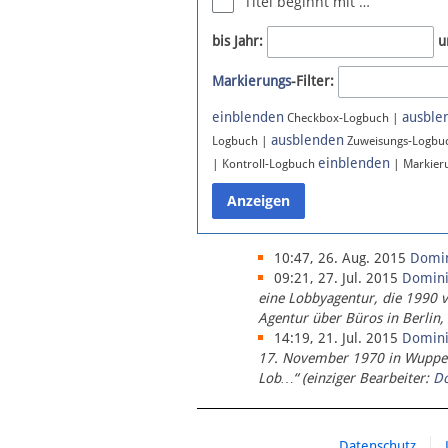
Titel beginnt mit …
Newsletter
bis Jahr:
u
Bluesky
Markierungs
-Filter:
Facebook
Instagram
einblenden
ausble
Checkbox-Logbuch |
ausblenden
Logbuch |
Zuweisungs-Logbu
einblenden
| Kontroll-Logbuch
| Markier
10:47, 26. Aug. 2015
Domi
09:21, 27. Jul. 2015
Domin
eine Lobbyagentur, die 1990 
Agentur über Büros in Berlin,
14:19, 21. Jul. 2015
Domin
17. November 1970 in Wupperta
Lob…“ (einziger Bearbeiter:
D
Datenschutz