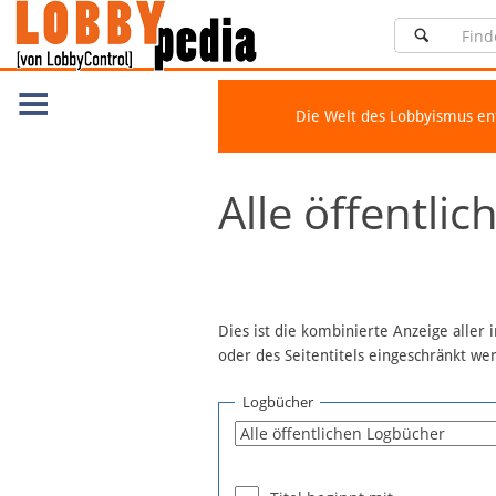
Die Welt des Lobbyismus e
Navigation
Alle öffentli
Über Lobbypedia
Inhalt A-Z
Artikel nach Kategorien
FAQ
Dies ist die kombinierte Anzeige aller
oder des Seitentitels eingeschränkt w
Spenden
Fördermitglied werden
Logbücher
Fehler melden
Vernetzen