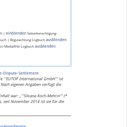
einblenden
ch |
Seitenberechtigung-
ausblenden
gbuch | Begutachtung-Logbuch
ausblenden
ic-MediaWiki-Logbuch
te-Dispute-Settlement
ie '''EUTOP International GmbH''' ist
 Nach eigenen Angaben verfügt die
Inhalt war: „'''Silvana Koch-Mehrin''' (*
 seit November 2014 ist sie für die
Analysedienste