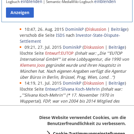
einblenden
einblenden
Logbuch
| Semantic-MediaWiki-Logbuch
Datenschutz
Über Lobbypedia
10:47, 26. Aug. 2015
DominikP
(
Diskussion
|
Beiträge
)
verschob die Seite
ISDS
nach
Investor-State-Dispute-
Settlement
Impressum
09:21, 27. Jul. 2015
DominikP
(
Diskussion
|
Beiträge
)
löschte Seite
Entwurf:EUTOP
(Inhalt war: „Die '''EUTOP
International GmbH''' ist eine Lobbyagentur, die 1990 von
Klemens Joos
gegründet wurde und ihren Hauptsitz in
München hat. Nach eigenen Angaben verfügt die Agentur
über Büros in Berlin, Brüssel, Prag, Wien, Lond…“)
14:19, 21. Jul. 2015
DominikP
(
Diskussion
|
Beiträge
)
löschte Seite
Entwurf:Silvana Koch-Mehrin
(Inhalt war:
„'''Silvana Koch-Mehrin''' (* 17. November 1970 in
Wuppertal), FDP, war von 2004 bis 2014 Mitglied des
Europäischen Parlaments, seit November 2014 ist sie für
die Lob…“ (einziger Bearbeiter:
DominikP
))
Diese Website verwendet Cookies, um die
Benutzerfreundlichkeit zu verbessern.
Cookie-Zustimmungseinstellungen