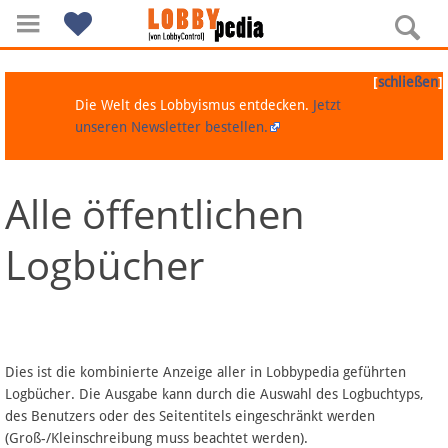
[
]
schließen
Die Welt des Lobbyismus entdecken.
Jetzt
unseren Newsletter bestellen.
Alle öffentlichen
Navigation
Logbücher
Über Lobbypedia
Inhalt A-Z
Artikel nach Kategorien
Dies ist die kombinierte Anzeige aller in Lobbypedia geführten
Logbücher. Die Ausgabe kann durch die Auswahl des Logbuchtyps,
FAQ
des Benutzers oder des Seitentitels eingeschränkt werden
(Groß-/Kleinschreibung muss beachtet werden).