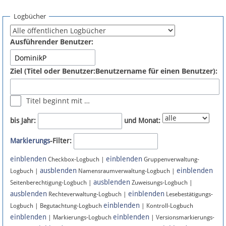
Spenden
Logbücher
Fördermitglied werden
Ausführender Benutzer:
Fehler melden
Ziel (Titel oder Benutzer:Benutzername für einen Benutzer):
Vernetzen
Titel beginnt mit …
Newsletter
bis Jahr:
und Monat:
Bluesky
Markierungs
-Filter:
einblenden
einblenden
Facebook
Checkbox-Logbuch |
Gruppenverwaltung-
ausblenden
einblenden
Logbuch |
Namensraumverwaltung-Logbuch |
ausblenden
Instagram
Seitenberechtigung-Logbuch |
Zuweisungs-Logbuch |
ausblenden
einblenden
Rechteverwaltung-Logbuch |
Lesebestätigungs-
einblenden
Logbuch | Begutachtung-Logbuch
| Kontroll-Logbuch
einblenden
einblenden
| Markierungs-Logbuch
| Versionsmarkierungs-
Anmelden