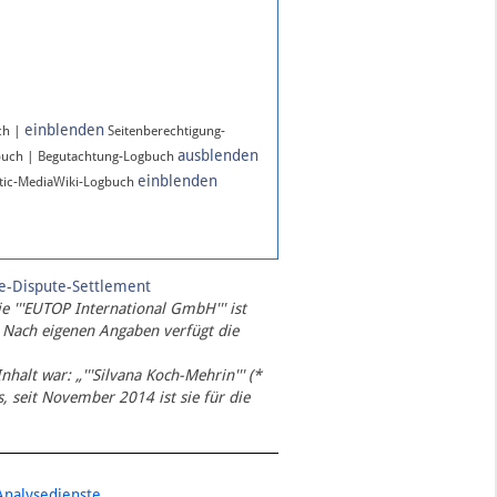
einblenden
ch |
Seitenberechtigung-
ausblenden
buch | Begutachtung-Logbuch
einblenden
ic-MediaWiki-Logbuch
te-Dispute-Settlement
ie '''EUTOP International GmbH''' ist
 Nach eigenen Angaben verfügt die
Inhalt war: „'''Silvana Koch-Mehrin''' (*
 seit November 2014 ist sie für die
Analysedienste