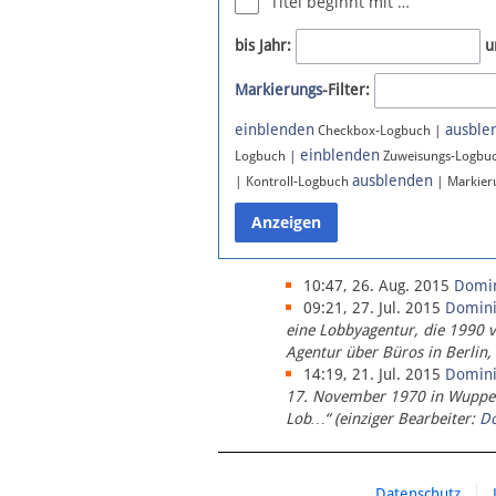
Titel beginnt mit …
Newsletter
bis Jahr:
u
Bluesky
Markierungs
-Filter:
Facebook
Instagram
einblenden
ausble
Checkbox-Logbuch |
einblenden
Logbuch |
Zuweisungs-Logbu
ausblenden
| Kontroll-Logbuch
| Markier
10:47, 26. Aug. 2015
Domi
09:21, 27. Jul. 2015
Domin
eine Lobbyagentur, die 1990 
Agentur über Büros in Berlin,
14:19, 21. Jul. 2015
Domin
17. November 1970 in Wupperta
Lob…“ (einziger Bearbeiter:
D
Datenschutz