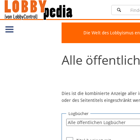
Die Welt des Lobbyismus e
Navigation
Alle öffentli
Über Lobbypedia
Inhalt A-Z
Artikel nach Kategorien
FAQ
Dies ist die kombinierte Anzeige aller
oder des Seitentitels eingeschränkt w
Spenden
Fördermitglied werden
Logbücher
Fehler melden
Vernetzen