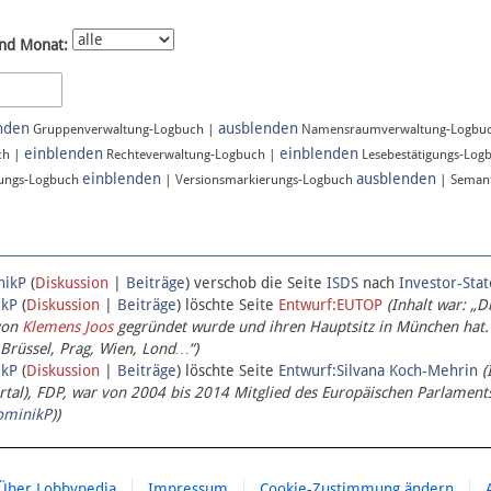
nd Monat:
nden
ausblenden
Gruppenverwaltung-Logbuch |
Namensraumverwaltung-Logbu
einblenden
einblenden
ch |
Rechteverwaltung-Logbuch |
Lesebestätigungs-Log
einblenden
ausblenden
ungs-Logbuch
| Versionsmarkierungs-Logbuch
| Semant
nikP
(
Diskussion
|
Beiträge
)
verschob die Seite
ISDS
nach
Investor-Sta
ikP
(
Diskussion
|
Beiträge
)
löschte Seite
Entwurf:EUTOP
(Inhalt war: „D
von
Klemens Joos
gegründet wurde und ihren Hauptsitz in München hat.
 Brüssel, Prag, Wien, Lond…“)
ikP
(
Diskussion
|
Beiträge
)
löschte Seite
Entwurf:Silvana Koch-Mehrin
(
l), FDP, war von 2004 bis 2014 Mitglied des Europäischen Parlaments,
ominikP
))
Über Lobbypedia
Impressum
Cookie-Zustimmung ändern