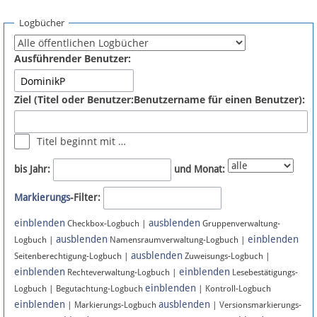
Spenden
Logbücher
Fördermitglied werden
Ausführender Benutzer:
Fehler melden
Ziel (Titel oder Benutzer:Benutzername für einen Benutzer):
Vernetzen
Titel beginnt mit …
Newsletter
bis Jahr:
und Monat:
Bluesky
Markierungs
-Filter:
einblenden
ausblenden
Facebook
Checkbox-Logbuch |
Gruppenverwaltung-
ausblenden
einblenden
Logbuch |
Namensraumverwaltung-Logbuch |
ausblenden
Instagram
Seitenberechtigung-Logbuch |
Zuweisungs-Logbuch |
einblenden
einblenden
Rechteverwaltung-Logbuch |
Lesebestätigungs-
einblenden
Logbuch | Begutachtung-Logbuch
| Kontroll-Logbuch
einblenden
ausblenden
| Markierungs-Logbuch
| Versionsmarkierungs-
Anmelden