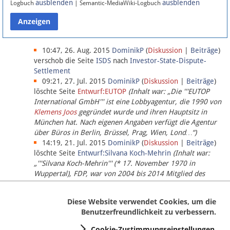
ausblenden
ausblenden
Logbuch
| Semantic-MediaWiki-Logbuch
Datenschutz
Über Lobbypedia
10:47, 26. Aug. 2015
DominikP
(
Diskussion
|
Beiträge
)
verschob die Seite
ISDS
nach
Investor-State-Dispute-
Settlement
Impressum
09:21, 27. Jul. 2015
DominikP
(
Diskussion
|
Beiträge
)
löschte Seite
Entwurf:EUTOP
(Inhalt war: „Die '''EUTOP
International GmbH''' ist eine Lobbyagentur, die 1990 von
Klemens Joos
gegründet wurde und ihren Hauptsitz in
München hat. Nach eigenen Angaben verfügt die Agentur
über Büros in Berlin, Brüssel, Prag, Wien, Lond…“)
14:19, 21. Jul. 2015
DominikP
(
Diskussion
|
Beiträge
)
löschte Seite
Entwurf:Silvana Koch-Mehrin
(Inhalt war:
„'''Silvana Koch-Mehrin''' (* 17. November 1970 in
Wuppertal), FDP, war von 2004 bis 2014 Mitglied des
Europäischen Parlaments, seit November 2014 ist sie für
die Lob…“ (einziger Bearbeiter:
DominikP
))
Diese Website verwendet Cookies, um die
Benutzerfreundlichkeit zu verbessern.
Cookie-Zustimmungseinstellungen