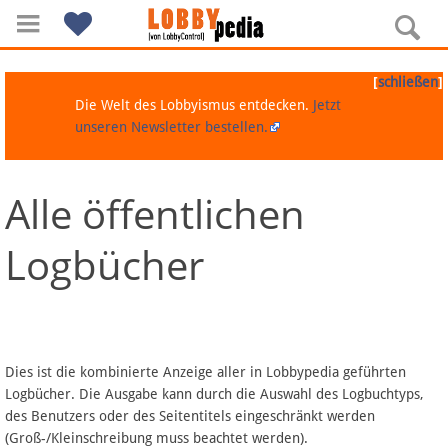
[
]
schließen
Die Welt des Lobbyismus entdecken.
Jetzt
unseren Newsletter bestellen.
Alle öffentlichen
Navigation
Logbücher
Über Lobbypedia
Inhalt A-Z
Artikel nach Kategorien
Dies ist die kombinierte Anzeige aller in Lobbypedia geführten
Logbücher. Die Ausgabe kann durch die Auswahl des Logbuchtyps,
FAQ
des Benutzers oder des Seitentitels eingeschränkt werden
(Groß-/Kleinschreibung muss beachtet werden).