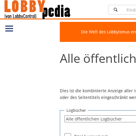
Die Welt des Lobbyismus e
Navigation
Alle öffentli
Über Lobbypedia
Inhalt A-Z
Artikel nach Kategorien
FAQ
Dies ist die kombinierte Anzeige aller
oder des Seitentitels eingeschränkt w
Spenden
Fördermitglied werden
Logbücher
Fehler melden
Vernetzen