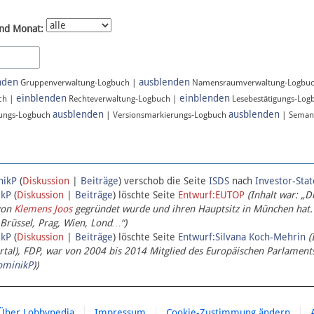
nd Monat:
nden
ausblenden
Gruppenverwaltung-Logbuch |
Namensraumverwaltung-Logbu
einblenden
einblenden
ch |
Rechteverwaltung-Logbuch |
Lesebestätigungs-Log
ausblenden
ausblenden
ungs-Logbuch
| Versionsmarkierungs-Logbuch
| Seman
nikP
(
Diskussion
|
Beiträge
)
verschob die Seite
ISDS
nach
Investor-Sta
ikP
(
Diskussion
|
Beiträge
)
löschte Seite
Entwurf:EUTOP
(Inhalt war: „D
von
Klemens Joos
gegründet wurde und ihren Hauptsitz in München hat.
 Brüssel, Prag, Wien, Lond…“)
ikP
(
Diskussion
|
Beiträge
)
löschte Seite
Entwurf:Silvana Koch-Mehrin
(
l), FDP, war von 2004 bis 2014 Mitglied des Europäischen Parlaments,
ominikP
))
Über Lobbypedia
Impressum
Cookie-Zustimmung ändern