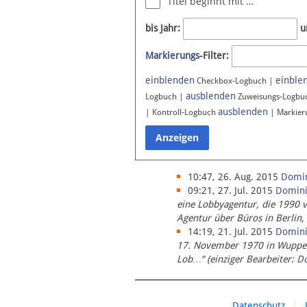
Titel beginnt mit …
Newsletter
bis Jahr:
u
Bluesky
Markierungs
-Filter:
Facebook
Instagram
einblenden
einble
Checkbox-Logbuch |
ausblenden
Logbuch |
Zuweisungs-Logbu
ausblenden
| Kontroll-Logbuch
| Markier
10:47, 26. Aug. 2015
Domi
09:21, 27. Jul. 2015
Domin
eine Lobbyagentur, die 1990 
Agentur über Büros in Berlin,
14:19, 21. Jul. 2015
Domin
17. November 1970 in Wupperta
Lob…“ (einziger Bearbeiter:
D
Datenschutz