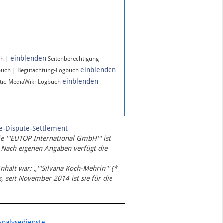
einblenden
ch |
Seitenberechtigung-
einblenden
buch | Begutachtung-Logbuch
einblenden
tic-MediaWiki-Logbuch
te-Dispute-Settlement
ie '''EUTOP International GmbH''' ist
 Nach eigenen Angaben verfügt die
Inhalt war: „'''Silvana Koch-Mehrin''' (*
 seit November 2014 ist sie für die
Analysedienste