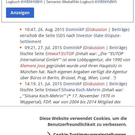
einblenden
einblenden
Logbuch
| Semantic-MediaWiki-Logbuch
Datenschutz
Über Lobbypedia
10:47, 26. Aug. 2015
DominikP
(
Diskussion
|
Beiträge
)
verschob die Seite
ISDS
nach
Investor-State-Dispute-
Settlement
Impressum
09:21, 27. Jul. 2015
DominikP
(
Diskussion
|
Beiträge
)
löschte Seite
Entwurf:EUTOP
(Inhalt war: „Die '''EUTOP
International GmbH''' ist eine Lobbyagentur, die 1990 von
Klemens Joos
gegründet wurde und ihren Hauptsitz in
München hat. Nach eigenen Angaben verfügt die Agentur
über Büros in Berlin, Brüssel, Prag, Wien, Lond…“)
14:19, 21. Jul. 2015
DominikP
(
Diskussion
|
Beiträge
)
löschte Seite
Entwurf:Silvana Koch-Mehrin
(Inhalt war:
„'''Silvana Koch-Mehrin''' (* 17. November 1970 in
Wuppertal), FDP, war von 2004 bis 2014 Mitglied des
Europäischen Parlaments, seit November 2014 ist sie für
die Lob…“ (einziger Bearbeiter:
DominikP
))
Diese Website verwendet Cookies, um die
Benutzerfreundlichkeit zu verbessern.
Cookie-Zustimmungseinstellungen