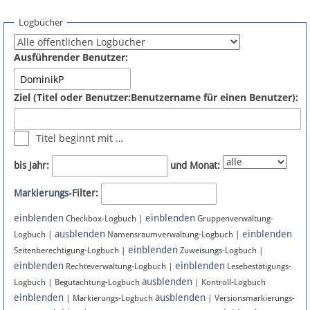
Spenden
Logbücher
Fördermitglied werden
Ausführender Benutzer:
Fehler melden
Ziel (Titel oder Benutzer:Benutzername für einen Benutzer):
Vernetzen
Titel beginnt mit …
Newsletter
bis Jahr:
und Monat:
Bluesky
Markierungs
-Filter:
einblenden
einblenden
Facebook
Checkbox-Logbuch |
Gruppenverwaltung-
ausblenden
einblenden
Logbuch |
Namensraumverwaltung-Logbuch |
einblenden
Instagram
Seitenberechtigung-Logbuch |
Zuweisungs-Logbuch |
einblenden
einblenden
Rechteverwaltung-Logbuch |
Lesebestätigungs-
ausblenden
Logbuch | Begutachtung-Logbuch
| Kontroll-Logbuch
einblenden
ausblenden
| Markierungs-Logbuch
| Versionsmarkierungs-
Anmelden