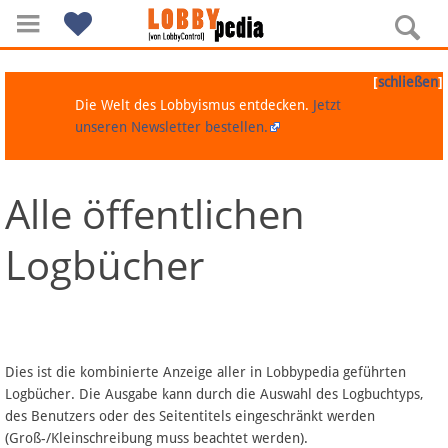
[
]
schließen
Die Welt des Lobbyismus entdecken.
Jetzt
unseren Newsletter bestellen.
Alle öffentlichen
Navigation
Logbücher
Über Lobbypedia
Inhalt A-Z
Artikel nach Kategorien
Dies ist die kombinierte Anzeige aller in Lobbypedia geführten
Logbücher. Die Ausgabe kann durch die Auswahl des Logbuchtyps,
FAQ
des Benutzers oder des Seitentitels eingeschränkt werden
(Groß-/Kleinschreibung muss beachtet werden).