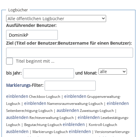
Spenden
Logbücher
Fördermitglied werden
Ausführender Benutzer:
Fehler melden
Ziel (Titel oder Benutzer:Benutzername für einen Benutzer):
Vernetzen
Titel beginnt mit …
Newsletter
bis Jahr:
und Monat:
Bluesky
Markierungs
-Filter:
einblenden
einblenden
Facebook
Checkbox-Logbuch |
Gruppenverwaltung-
einblenden
einblenden
Logbuch |
Namensraumverwaltung-Logbuch |
ausblenden
Instagram
Seitenberechtigung-Logbuch |
Zuweisungs-Logbuch |
ausblenden
einblenden
Rechteverwaltung-Logbuch |
Lesebestätigungs-
einblenden
Logbuch | Begutachtung-Logbuch
| Kontroll-Logbuch
ausblenden
einblenden
| Markierungs-Logbuch
| Versionsmarkierungs-
Anmelden