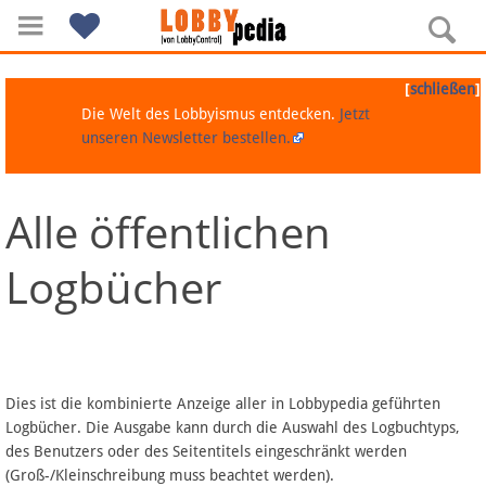
[
]
schließen
Die Welt des Lobbyismus entdecken.
Jetzt
unseren Newsletter bestellen.
Alle öffentlichen
Navigation
Logbücher
Über Lobbypedia
Inhalt A-Z
Artikel nach Kategorien
Dies ist die kombinierte Anzeige aller in Lobbypedia geführten
Logbücher. Die Ausgabe kann durch die Auswahl des Logbuchtyps,
FAQ
des Benutzers oder des Seitentitels eingeschränkt werden
(Groß-/Kleinschreibung muss beachtet werden).