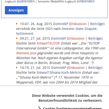
ausblenden
einblenden
Logbuch
| Semantic-MediaWiki-Logbuch
Datenschutz
Über Lobbypedia
10:47, 26. Aug. 2015
DominikP
(
Diskussion
|
Beiträge
)
verschob die Seite
ISDS
nach
Investor-State-Dispute-
Settlement
Impressum
09:21, 27. Jul. 2015
DominikP
(
Diskussion
|
Beiträge
)
löschte Seite
Entwurf:EUTOP
(Inhalt war: „Die '''EUTOP
International GmbH''' ist eine Lobbyagentur, die 1990 von
Klemens Joos
gegründet wurde und ihren Hauptsitz in
München hat. Nach eigenen Angaben verfügt die Agentur
über Büros in Berlin, Brüssel, Prag, Wien, Lond…“)
14:19, 21. Jul. 2015
DominikP
(
Diskussion
|
Beiträge
)
löschte Seite
Entwurf:Silvana Koch-Mehrin
(Inhalt war:
„'''Silvana Koch-Mehrin''' (* 17. November 1970 in
Wuppertal), FDP, war von 2004 bis 2014 Mitglied des
Europäischen Parlaments, seit November 2014 ist sie für
die Lob…“ (einziger Bearbeiter:
DominikP
))
Diese Website verwendet Cookies, um die
Benutzerfreundlichkeit zu verbessern.
Cookie-Zustimmungseinstellungen