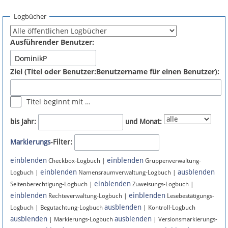
Spenden
Logbücher
Fördermitglied werden
Ausführender Benutzer:
Fehler melden
Ziel (Titel oder Benutzer:Benutzername für einen Benutzer):
Vernetzen
Titel beginnt mit …
Newsletter
bis Jahr:
und Monat:
Bluesky
Markierungs
-Filter:
einblenden
einblenden
Facebook
Checkbox-Logbuch |
Gruppenverwaltung-
einblenden
ausblenden
Logbuch |
Namensraumverwaltung-Logbuch |
einblenden
Instagram
Seitenberechtigung-Logbuch |
Zuweisungs-Logbuch |
einblenden
einblenden
Rechteverwaltung-Logbuch |
Lesebestätigungs-
ausblenden
Logbuch | Begutachtung-Logbuch
| Kontroll-Logbuch
ausblenden
ausblenden
| Markierungs-Logbuch
| Versionsmarkierungs-
Anmelden