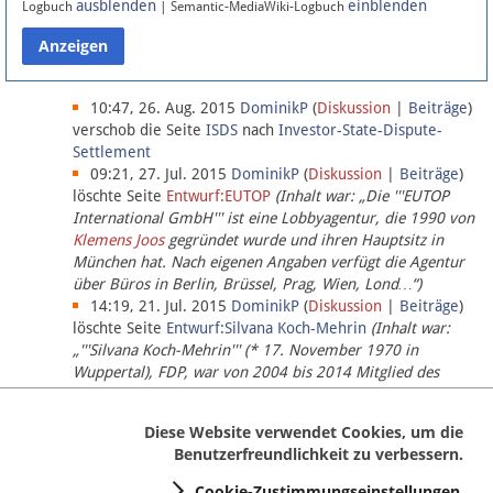
ausblenden
einblenden
Logbuch
| Semantic-MediaWiki-Logbuch
Datenschutz
Über Lobbypedia
10:47, 26. Aug. 2015
DominikP
(
Diskussion
|
Beiträge
)
verschob die Seite
ISDS
nach
Investor-State-Dispute-
Settlement
Impressum
09:21, 27. Jul. 2015
DominikP
(
Diskussion
|
Beiträge
)
löschte Seite
Entwurf:EUTOP
(Inhalt war: „Die '''EUTOP
International GmbH''' ist eine Lobbyagentur, die 1990 von
Klemens Joos
gegründet wurde und ihren Hauptsitz in
München hat. Nach eigenen Angaben verfügt die Agentur
über Büros in Berlin, Brüssel, Prag, Wien, Lond…“)
14:19, 21. Jul. 2015
DominikP
(
Diskussion
|
Beiträge
)
löschte Seite
Entwurf:Silvana Koch-Mehrin
(Inhalt war:
„'''Silvana Koch-Mehrin''' (* 17. November 1970 in
Wuppertal), FDP, war von 2004 bis 2014 Mitglied des
Europäischen Parlaments, seit November 2014 ist sie für
die Lob…“ (einziger Bearbeiter:
DominikP
))
Diese Website verwendet Cookies, um die
Benutzerfreundlichkeit zu verbessern.
Cookie-Zustimmungseinstellungen