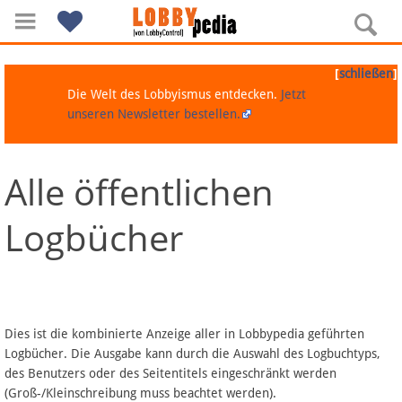
[
]
schließen
Die Welt des Lobbyismus entdecken.
Jetzt
unseren Newsletter bestellen.
Alle öffentlichen
Navigation
Logbücher
Über Lobbypedia
Inhalt A-Z
Artikel nach Kategorien
Dies ist die kombinierte Anzeige aller in Lobbypedia geführten
Logbücher. Die Ausgabe kann durch die Auswahl des Logbuchtyps,
FAQ
des Benutzers oder des Seitentitels eingeschränkt werden
(Groß-/Kleinschreibung muss beachtet werden).