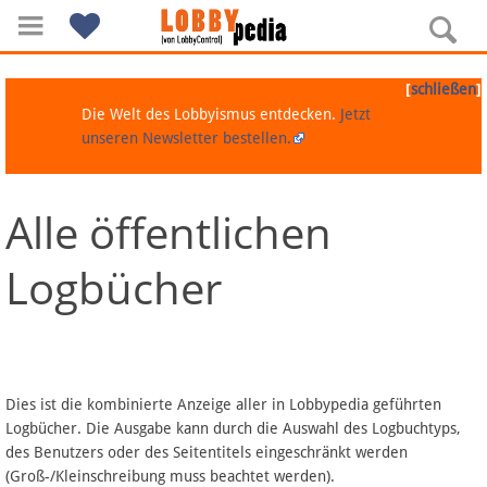
[
]
schließen
Die Welt des Lobbyismus entdecken.
Jetzt
unseren Newsletter bestellen.
Alle öffentlichen
Navigation
Logbücher
Über Lobbypedia
Inhalt A-Z
Artikel nach Kategorien
Dies ist die kombinierte Anzeige aller in Lobbypedia geführten
Logbücher. Die Ausgabe kann durch die Auswahl des Logbuchtyps,
FAQ
des Benutzers oder des Seitentitels eingeschränkt werden
(Groß-/Kleinschreibung muss beachtet werden).