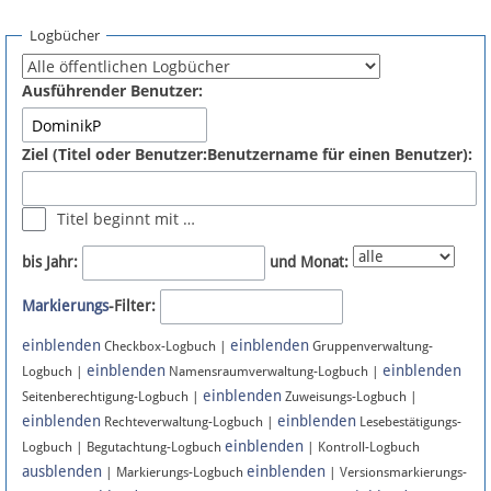
Spenden
Logbücher
Fördermitglied werden
Ausführender Benutzer:
Fehler melden
Ziel (Titel oder Benutzer:Benutzername für einen Benutzer):
Vernetzen
Titel beginnt mit …
Newsletter
bis Jahr:
und Monat:
Bluesky
Markierungs
-Filter:
einblenden
einblenden
Facebook
Checkbox-Logbuch |
Gruppenverwaltung-
einblenden
einblenden
Logbuch |
Namensraumverwaltung-Logbuch |
einblenden
Instagram
Seitenberechtigung-Logbuch |
Zuweisungs-Logbuch |
einblenden
einblenden
Rechteverwaltung-Logbuch |
Lesebestätigungs-
einblenden
Logbuch | Begutachtung-Logbuch
| Kontroll-Logbuch
ausblenden
einblenden
| Markierungs-Logbuch
| Versionsmarkierungs-
Anmelden