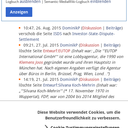
ausblenden
einblenden
Logbuch
| Semantic-MediaWiki-Logbuch
Datenschutz
Über Lobbypedia
10:47, 26. Aug. 2015
DominikP
(
Diskussion
|
Beiträge
)
verschob die Seite
ISDS
nach
Investor-State-Dispute-
Settlement
Impressum
09:21, 27. Jul. 2015
DominikP
(
Diskussion
|
Beiträge
)
löschte Seite
Entwurf:EUTOP
(Inhalt war: „Die '''EUTOP
International GmbH''' ist eine Lobbyagentur, die 1990 von
Klemens Joos
gegründet wurde und ihren Hauptsitz in
München hat. Nach eigenen Angaben verfügt die Agentur
über Büros in Berlin, Brüssel, Prag, Wien, Lond…“)
14:19, 21. Jul. 2015
DominikP
(
Diskussion
|
Beiträge
)
löschte Seite
Entwurf:Silvana Koch-Mehrin
(Inhalt war:
„'''Silvana Koch-Mehrin''' (* 17. November 1970 in
Wuppertal), FDP, war von 2004 bis 2014 Mitglied des
Europäischen Parlaments, seit November 2014 ist sie für
die Lob…“ (einziger Bearbeiter:
DominikP
))
Diese Website verwendet Cookies, um die
Benutzerfreundlichkeit zu verbessern.
Cookie-Zustimmungseinstellungen