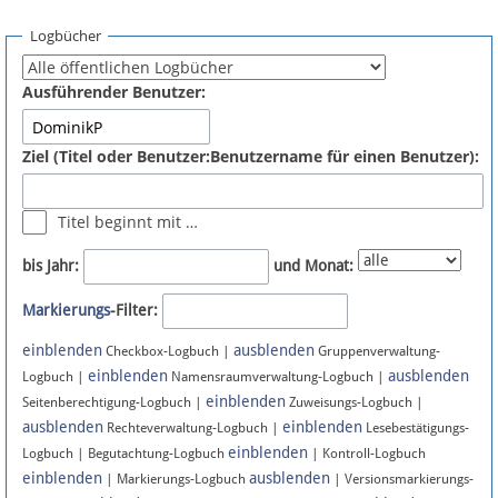
Spenden
Logbücher
Fördermitglied werden
Ausführender Benutzer:
Fehler melden
Ziel (Titel oder Benutzer:Benutzername für einen Benutzer):
Vernetzen
Titel beginnt mit …
Newsletter
bis Jahr:
und Monat:
Bluesky
Markierungs
-Filter:
einblenden
ausblenden
Facebook
Checkbox-Logbuch |
Gruppenverwaltung-
einblenden
ausblenden
Logbuch |
Namensraumverwaltung-Logbuch |
einblenden
Instagram
Seitenberechtigung-Logbuch |
Zuweisungs-Logbuch |
ausblenden
einblenden
Rechteverwaltung-Logbuch |
Lesebestätigungs-
einblenden
Logbuch | Begutachtung-Logbuch
| Kontroll-Logbuch
einblenden
ausblenden
| Markierungs-Logbuch
| Versionsmarkierungs-
Anmelden