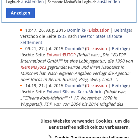
ausblenden
ausblenden
Logbuch
| Semantic-MediaWiki-Logbuch
Datenschutz
Über Lobbypedia
10:47, 26. Aug. 2015
DominikP
(
Diskussion
|
Beiträge
)
verschob die Seite
ISDS
nach
Investor-State-Dispute-
Settlement
Impressum
09:21, 27. Jul. 2015
DominikP
(
Diskussion
|
Beiträge
)
löschte Seite
Entwurf:EUTOP
(Inhalt war: „Die '''EUTOP
International GmbH''' ist eine Lobbyagentur, die 1990 von
Klemens Joos
gegründet wurde und ihren Hauptsitz in
München hat. Nach eigenen Angaben verfügt die Agentur
über Büros in Berlin, Brüssel, Prag, Wien, Lond…“)
14:19, 21. Jul. 2015
DominikP
(
Diskussion
|
Beiträge
)
löschte Seite
Entwurf:Silvana Koch-Mehrin
(Inhalt war:
„'''Silvana Koch-Mehrin''' (* 17. November 1970 in
Wuppertal), FDP, war von 2004 bis 2014 Mitglied des
Europäischen Parlaments, seit November 2014 ist sie für
die Lob…“ (einziger Bearbeiter:
DominikP
))
Diese Website verwendet Cookies, um die
Benutzerfreundlichkeit zu verbessern.
Cookie-Zustimmungseinstellungen