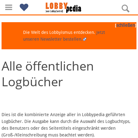
[
]
schließen
Die Welt des Lobbyismus entdecken.
Jetzt
unseren Newsletter bestellen.
Alle öffentlichen
Navigation
Logbücher
Über Lobbypedia
Inhalt A-Z
Artikel nach Kategorien
Dies ist die kombinierte Anzeige aller in Lobbypedia geführten
Logbücher. Die Ausgabe kann durch die Auswahl des Logbuchtyps,
FAQ
des Benutzers oder des Seitentitels eingeschränkt werden
(Groß-/Kleinschreibung muss beachtet werden).