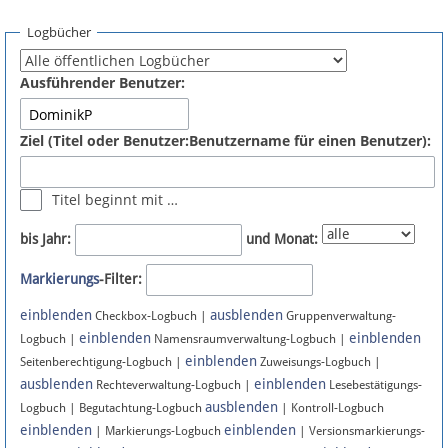
Spenden
Logbücher
Fördermitglied werden
Ausführender Benutzer:
Fehler melden
Ziel (Titel oder Benutzer:Benutzername für einen Benutzer):
Vernetzen
Titel beginnt mit …
Newsletter
bis Jahr:
und Monat:
Bluesky
Markierungs
-Filter:
einblenden
ausblenden
Facebook
Checkbox-Logbuch |
Gruppenverwaltung-
einblenden
einblenden
Logbuch |
Namensraumverwaltung-Logbuch |
einblenden
Instagram
Seitenberechtigung-Logbuch |
Zuweisungs-Logbuch |
ausblenden
einblenden
Rechteverwaltung-Logbuch |
Lesebestätigungs-
ausblenden
Logbuch | Begutachtung-Logbuch
| Kontroll-Logbuch
einblenden
einblenden
| Markierungs-Logbuch
| Versionsmarkierungs-
Anmelden