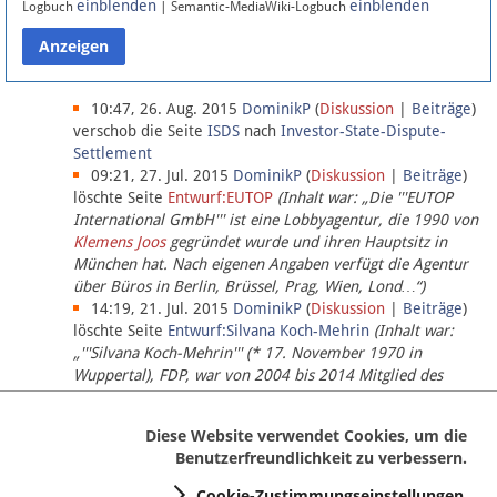
einblenden
einblenden
Logbuch
| Semantic-MediaWiki-Logbuch
Datenschutz
Über Lobbypedia
10:47, 26. Aug. 2015
DominikP
(
Diskussion
|
Beiträge
)
verschob die Seite
ISDS
nach
Investor-State-Dispute-
Settlement
Impressum
09:21, 27. Jul. 2015
DominikP
(
Diskussion
|
Beiträge
)
löschte Seite
Entwurf:EUTOP
(Inhalt war: „Die '''EUTOP
International GmbH''' ist eine Lobbyagentur, die 1990 von
Klemens Joos
gegründet wurde und ihren Hauptsitz in
München hat. Nach eigenen Angaben verfügt die Agentur
über Büros in Berlin, Brüssel, Prag, Wien, Lond…“)
14:19, 21. Jul. 2015
DominikP
(
Diskussion
|
Beiträge
)
löschte Seite
Entwurf:Silvana Koch-Mehrin
(Inhalt war:
„'''Silvana Koch-Mehrin''' (* 17. November 1970 in
Wuppertal), FDP, war von 2004 bis 2014 Mitglied des
Europäischen Parlaments, seit November 2014 ist sie für
die Lob…“ (einziger Bearbeiter:
DominikP
))
Diese Website verwendet Cookies, um die
Benutzerfreundlichkeit zu verbessern.
Cookie-Zustimmungseinstellungen