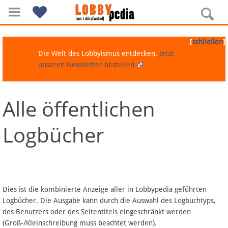
[
]
schließen
Die Welt des Lobbyismus entdecken.
Jetzt
unseren Newsletter bestellen.
Alle öffentlichen
Navigation
Logbücher
Über Lobbypedia
Inhalt A-Z
Artikel nach Kategorien
Dies ist die kombinierte Anzeige aller in Lobbypedia geführten
Logbücher. Die Ausgabe kann durch die Auswahl des Logbuchtyps,
FAQ
des Benutzers oder des Seitentitels eingeschränkt werden
(Groß-/Kleinschreibung muss beachtet werden).