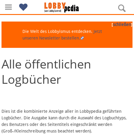
[
]
schließen
Die Welt des Lobbyismus entdecken.
Jetzt
unseren Newsletter bestellen.
Alle öffentlichen
Navigation
Logbücher
Über Lobbypedia
Inhalt A-Z
Artikel nach Kategorien
Dies ist die kombinierte Anzeige aller in Lobbypedia geführten
Logbücher. Die Ausgabe kann durch die Auswahl des Logbuchtyps,
FAQ
des Benutzers oder des Seitentitels eingeschränkt werden
(Groß-/Kleinschreibung muss beachtet werden).