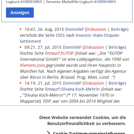
einblenden
einblenden
Logbuch
| Semantic-MediaWiki-Logbuch
Datenschutz
Über Lobbypedia
10:47, 26. Aug. 2015
DominikP
(
Diskussion
|
Beiträge
)
verschob die Seite
ISDS
nach
Investor-State-Dispute-
Settlement
Impressum
09:21, 27. Jul. 2015
DominikP
(
Diskussion
|
Beiträge
)
löschte Seite
Entwurf:EUTOP
(Inhalt war: „Die '''EUTOP
International GmbH''' ist eine Lobbyagentur, die 1990 von
Klemens Joos
gegründet wurde und ihren Hauptsitz in
München hat. Nach eigenen Angaben verfügt die Agentur
über Büros in Berlin, Brüssel, Prag, Wien, Lond…“)
14:19, 21. Jul. 2015
DominikP
(
Diskussion
|
Beiträge
)
löschte Seite
Entwurf:Silvana Koch-Mehrin
(Inhalt war:
„'''Silvana Koch-Mehrin''' (* 17. November 1970 in
Wuppertal), FDP, war von 2004 bis 2014 Mitglied des
Europäischen Parlaments, seit November 2014 ist sie für
die Lob…“ (einziger Bearbeiter:
DominikP
))
Diese Website verwendet Cookies, um die
Benutzerfreundlichkeit zu verbessern.
Cookie-Zustimmungseinstellungen