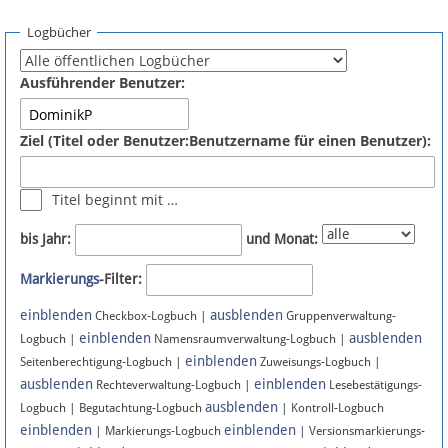
Spenden
Logbücher
Fördermitglied werden
Ausführender Benutzer:
Fehler melden
Ziel (Titel oder Benutzer:Benutzername für einen Benutzer):
Vernetzen
Titel beginnt mit …
Newsletter
bis Jahr:
und Monat:
Bluesky
Markierungs
-Filter:
einblenden
ausblenden
Facebook
Checkbox-Logbuch |
Gruppenverwaltung-
einblenden
ausblenden
Logbuch |
Namensraumverwaltung-Logbuch |
einblenden
Instagram
Seitenberechtigung-Logbuch |
Zuweisungs-Logbuch |
ausblenden
einblenden
Rechteverwaltung-Logbuch |
Lesebestätigungs-
ausblenden
Logbuch | Begutachtung-Logbuch
| Kontroll-Logbuch
einblenden
einblenden
| Markierungs-Logbuch
| Versionsmarkierungs-
Anmelden