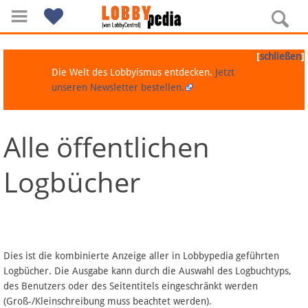
[
]
schließen
Die Welt des Lobbyismus entdecken.
Jetzt
unseren Newsletter bestellen.
Alle öffentlichen
Navigation
Logbücher
Über Lobbypedia
Inhalt A-Z
Artikel nach Kategorien
Dies ist die kombinierte Anzeige aller in Lobbypedia geführten
Logbücher. Die Ausgabe kann durch die Auswahl des Logbuchtyps,
FAQ
des Benutzers oder des Seitentitels eingeschränkt werden
(Groß-/Kleinschreibung muss beachtet werden).