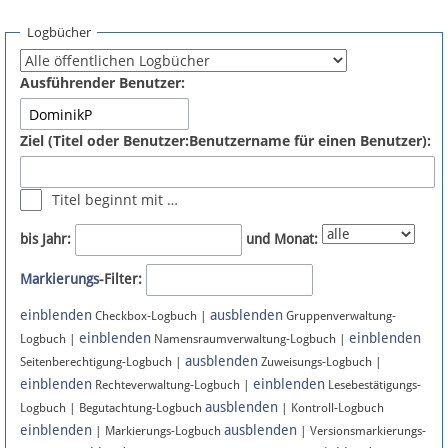
Spenden
Logbücher
Fördermitglied werden
Ausführender Benutzer:
Fehler melden
Ziel (Titel oder Benutzer:Benutzername für einen Benutzer):
Vernetzen
Titel beginnt mit …
Newsletter
bis Jahr:
und Monat:
Bluesky
Markierungs
-Filter:
einblenden
ausblenden
Facebook
Checkbox-Logbuch |
Gruppenverwaltung-
einblenden
einblenden
Logbuch |
Namensraumverwaltung-Logbuch |
ausblenden
Instagram
Seitenberechtigung-Logbuch |
Zuweisungs-Logbuch |
einblenden
einblenden
Rechteverwaltung-Logbuch |
Lesebestätigungs-
ausblenden
Logbuch | Begutachtung-Logbuch
| Kontroll-Logbuch
einblenden
ausblenden
| Markierungs-Logbuch
| Versionsmarkierungs-
Anmelden