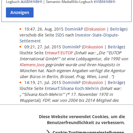
ausblenden
einblenden
Logbuch
| Semantic-MediaWiki-Logbuch
Datenschutz
Über Lobbypedia
10:47, 26. Aug. 2015
DominikP
(
Diskussion
|
Beiträge
)
verschob die Seite
ISDS
nach
Investor-State-Dispute-
Settlement
Impressum
09:21, 27. Jul. 2015
DominikP
(
Diskussion
|
Beiträge
)
löschte Seite
Entwurf:EUTOP
(Inhalt war: „Die '''EUTOP
International GmbH''' ist eine Lobbyagentur, die 1990 von
Klemens Joos
gegründet wurde und ihren Hauptsitz in
München hat. Nach eigenen Angaben verfügt die Agentur
über Büros in Berlin, Brüssel, Prag, Wien, Lond…“)
14:19, 21. Jul. 2015
DominikP
(
Diskussion
|
Beiträge
)
löschte Seite
Entwurf:Silvana Koch-Mehrin
(Inhalt war:
„'''Silvana Koch-Mehrin''' (* 17. November 1970 in
Wuppertal), FDP, war von 2004 bis 2014 Mitglied des
Europäischen Parlaments, seit November 2014 ist sie für
die Lob…“ (einziger Bearbeiter:
DominikP
))
Diese Website verwendet Cookies, um die
Benutzerfreundlichkeit zu verbessern.
Cookie-Zustimmungseinstellungen