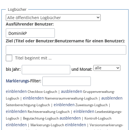
Spenden
Logbücher
Fördermitglied werden
Ausführender Benutzer:
Fehler melden
Ziel (Titel oder Benutzer:Benutzername für einen Benutzer):
Vernetzen
Titel beginnt mit …
Newsletter
bis Jahr:
und Monat:
Bluesky
Markierungs
-Filter:
einblenden
ausblenden
Facebook
Checkbox-Logbuch |
Gruppenverwaltung-
einblenden
ausblenden
Logbuch |
Namensraumverwaltung-Logbuch |
einblenden
Instagram
Seitenberechtigung-Logbuch |
Zuweisungs-Logbuch |
einblenden
einblenden
Rechteverwaltung-Logbuch |
Lesebestätigungs-
ausblenden
Logbuch | Begutachtung-Logbuch
| Kontroll-Logbuch
einblenden
einblenden
| Markierungs-Logbuch
| Versionsmarkierungs-
Anmelden