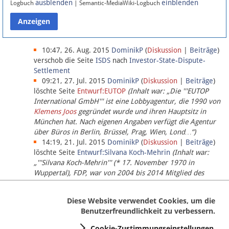
ausblenden
einblenden
Logbuch
| Semantic-MediaWiki-Logbuch
Datenschutz
Über Lobbypedia
10:47, 26. Aug. 2015
DominikP
(
Diskussion
|
Beiträge
)
verschob die Seite
ISDS
nach
Investor-State-Dispute-
Settlement
Impressum
09:21, 27. Jul. 2015
DominikP
(
Diskussion
|
Beiträge
)
löschte Seite
Entwurf:EUTOP
(Inhalt war: „Die '''EUTOP
International GmbH''' ist eine Lobbyagentur, die 1990 von
Klemens Joos
gegründet wurde und ihren Hauptsitz in
München hat. Nach eigenen Angaben verfügt die Agentur
über Büros in Berlin, Brüssel, Prag, Wien, Lond…“)
14:19, 21. Jul. 2015
DominikP
(
Diskussion
|
Beiträge
)
löschte Seite
Entwurf:Silvana Koch-Mehrin
(Inhalt war:
„'''Silvana Koch-Mehrin''' (* 17. November 1970 in
Wuppertal), FDP, war von 2004 bis 2014 Mitglied des
Europäischen Parlaments, seit November 2014 ist sie für
die Lob…“ (einziger Bearbeiter:
DominikP
))
Diese Website verwendet Cookies, um die
Benutzerfreundlichkeit zu verbessern.
Cookie-Zustimmungseinstellungen