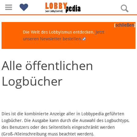
[
]
schließen
Die Welt des Lobbyismus entdecken.
Jetzt
unseren Newsletter bestellen.
Alle öffentlichen
Navigation
Logbücher
Über Lobbypedia
Inhalt A-Z
Artikel nach Kategorien
Dies ist die kombinierte Anzeige aller in Lobbypedia geführten
Logbücher. Die Ausgabe kann durch die Auswahl des Logbuchtyps,
FAQ
des Benutzers oder des Seitentitels eingeschränkt werden
(Groß-/Kleinschreibung muss beachtet werden).