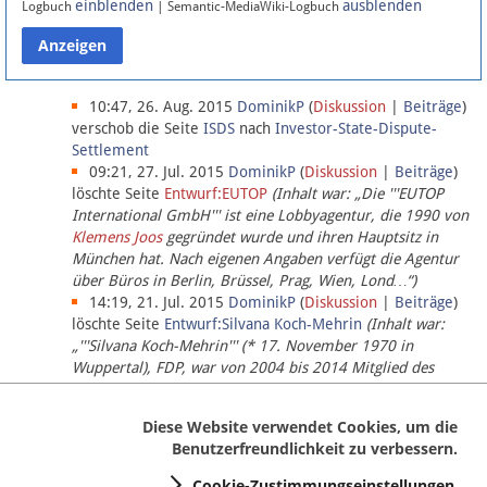
einblenden
ausblenden
Logbuch
| Semantic-MediaWiki-Logbuch
Datenschutz
Über Lobbypedia
10:47, 26. Aug. 2015
DominikP
(
Diskussion
|
Beiträge
)
verschob die Seite
ISDS
nach
Investor-State-Dispute-
Settlement
Impressum
09:21, 27. Jul. 2015
DominikP
(
Diskussion
|
Beiträge
)
löschte Seite
Entwurf:EUTOP
(Inhalt war: „Die '''EUTOP
International GmbH''' ist eine Lobbyagentur, die 1990 von
Klemens Joos
gegründet wurde und ihren Hauptsitz in
München hat. Nach eigenen Angaben verfügt die Agentur
über Büros in Berlin, Brüssel, Prag, Wien, Lond…“)
14:19, 21. Jul. 2015
DominikP
(
Diskussion
|
Beiträge
)
löschte Seite
Entwurf:Silvana Koch-Mehrin
(Inhalt war:
„'''Silvana Koch-Mehrin''' (* 17. November 1970 in
Wuppertal), FDP, war von 2004 bis 2014 Mitglied des
Europäischen Parlaments, seit November 2014 ist sie für
die Lob…“ (einziger Bearbeiter:
DominikP
))
Diese Website verwendet Cookies, um die
Benutzerfreundlichkeit zu verbessern.
Cookie-Zustimmungseinstellungen