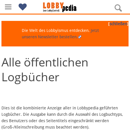
[
]
schließen
Die Welt des Lobbyismus entdecken.
Jetzt
unseren Newsletter bestellen.
Alle öffentlichen
Navigation
Logbücher
Über Lobbypedia
Inhalt A-Z
Artikel nach Kategorien
Dies ist die kombinierte Anzeige aller in Lobbypedia geführten
Logbücher. Die Ausgabe kann durch die Auswahl des Logbuchtyps,
FAQ
des Benutzers oder des Seitentitels eingeschränkt werden
(Groß-/Kleinschreibung muss beachtet werden).