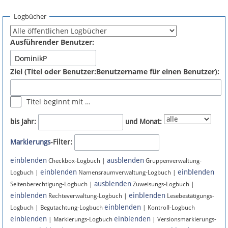
Spenden
Logbücher
Fördermitglied werden
Ausführender Benutzer:
Fehler melden
Ziel (Titel oder Benutzer:Benutzername für einen Benutzer):
Vernetzen
Titel beginnt mit …
Newsletter
bis Jahr:
und Monat:
Bluesky
Markierungs
-Filter:
einblenden
ausblenden
Facebook
Checkbox-Logbuch |
Gruppenverwaltung-
einblenden
einblenden
Logbuch |
Namensraumverwaltung-Logbuch |
ausblenden
Instagram
Seitenberechtigung-Logbuch |
Zuweisungs-Logbuch |
einblenden
einblenden
Rechteverwaltung-Logbuch |
Lesebestätigungs-
einblenden
Logbuch | Begutachtung-Logbuch
| Kontroll-Logbuch
einblenden
einblenden
| Markierungs-Logbuch
| Versionsmarkierungs-
Anmelden