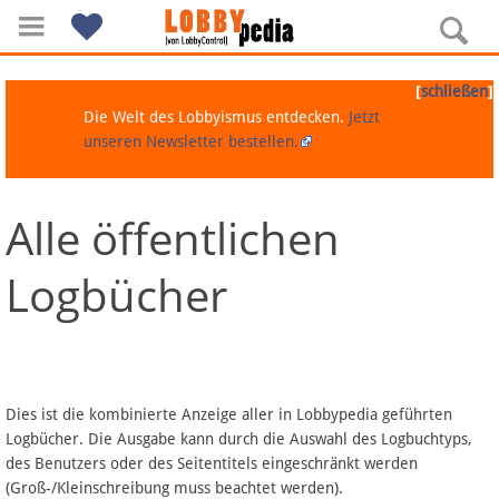
[
]
schließen
Die Welt des Lobbyismus entdecken.
Jetzt
unseren Newsletter bestellen.
Alle öffentlichen
Navigation
Logbücher
Über Lobbypedia
Inhalt A-Z
Artikel nach Kategorien
Dies ist die kombinierte Anzeige aller in Lobbypedia geführten
Logbücher. Die Ausgabe kann durch die Auswahl des Logbuchtyps,
FAQ
des Benutzers oder des Seitentitels eingeschränkt werden
(Groß-/Kleinschreibung muss beachtet werden).