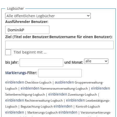
Spenden
Logbücher
Fördermitglied werden
Ausführender Benutzer:
Fehler melden
Ziel (Titel oder Benutzer:Benutzername für einen Benutzer):
Vernetzen
Titel beginnt mit …
Newsletter
bis Jahr:
und Monat:
Bluesky
Markierungs
-Filter:
einblenden
ausblenden
Facebook
Checkbox-Logbuch |
Gruppenverwaltung-
einblenden
einblenden
Logbuch |
Namensraumverwaltung-Logbuch |
einblenden
Instagram
Seitenberechtigung-Logbuch |
Zuweisungs-Logbuch |
einblenden
einblenden
Rechteverwaltung-Logbuch |
Lesebestätigungs-
einblenden
Logbuch | Begutachtung-Logbuch
| Kontroll-Logbuch
einblenden
einblenden
| Markierungs-Logbuch
| Versionsmarkierungs-
Anmelden