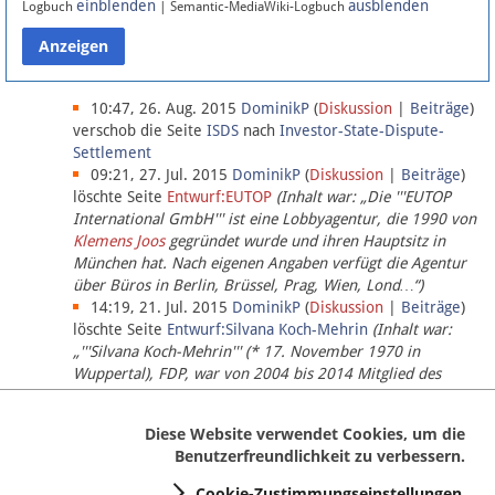
einblenden
ausblenden
Logbuch
| Semantic-MediaWiki-Logbuch
Datenschutz
Über Lobbypedia
10:47, 26. Aug. 2015
DominikP
(
Diskussion
|
Beiträge
)
verschob die Seite
ISDS
nach
Investor-State-Dispute-
Settlement
Impressum
09:21, 27. Jul. 2015
DominikP
(
Diskussion
|
Beiträge
)
löschte Seite
Entwurf:EUTOP
(Inhalt war: „Die '''EUTOP
International GmbH''' ist eine Lobbyagentur, die 1990 von
Klemens Joos
gegründet wurde und ihren Hauptsitz in
München hat. Nach eigenen Angaben verfügt die Agentur
über Büros in Berlin, Brüssel, Prag, Wien, Lond…“)
14:19, 21. Jul. 2015
DominikP
(
Diskussion
|
Beiträge
)
löschte Seite
Entwurf:Silvana Koch-Mehrin
(Inhalt war:
„'''Silvana Koch-Mehrin''' (* 17. November 1970 in
Wuppertal), FDP, war von 2004 bis 2014 Mitglied des
Europäischen Parlaments, seit November 2014 ist sie für
die Lob…“ (einziger Bearbeiter:
DominikP
))
Diese Website verwendet Cookies, um die
Benutzerfreundlichkeit zu verbessern.
Cookie-Zustimmungseinstellungen