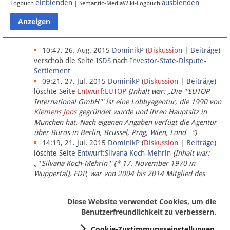
einblenden
ausblenden
Logbuch
| Semantic-MediaWiki-Logbuch
Datenschutz
Über Lobbypedia
10:47, 26. Aug. 2015
DominikP
(
Diskussion
|
Beiträge
)
verschob die Seite
ISDS
nach
Investor-State-Dispute-
Settlement
Impressum
09:21, 27. Jul. 2015
DominikP
(
Diskussion
|
Beiträge
)
löschte Seite
Entwurf:EUTOP
(Inhalt war: „Die '''EUTOP
International GmbH''' ist eine Lobbyagentur, die 1990 von
Klemens Joos
gegründet wurde und ihren Hauptsitz in
München hat. Nach eigenen Angaben verfügt die Agentur
über Büros in Berlin, Brüssel, Prag, Wien, Lond…“)
14:19, 21. Jul. 2015
DominikP
(
Diskussion
|
Beiträge
)
löschte Seite
Entwurf:Silvana Koch-Mehrin
(Inhalt war:
„'''Silvana Koch-Mehrin''' (* 17. November 1970 in
Wuppertal), FDP, war von 2004 bis 2014 Mitglied des
Europäischen Parlaments, seit November 2014 ist sie für
die Lob…“ (einziger Bearbeiter:
DominikP
))
Diese Website verwendet Cookies, um die
Benutzerfreundlichkeit zu verbessern.
Cookie-Zustimmungseinstellungen