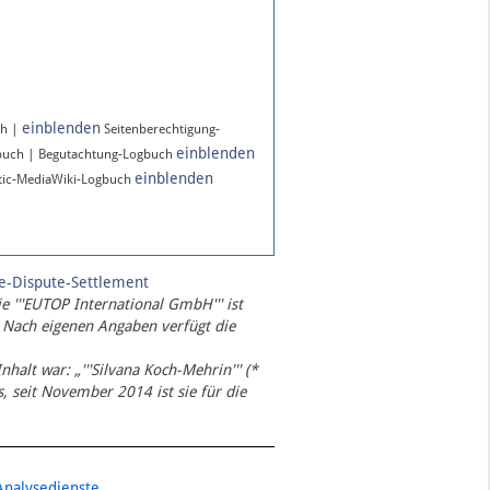
einblenden
ch |
Seitenberechtigung-
einblenden
buch | Begutachtung-Logbuch
einblenden
ic-MediaWiki-Logbuch
te-Dispute-Settlement
ie '''EUTOP International GmbH''' ist
 Nach eigenen Angaben verfügt die
Inhalt war: „'''Silvana Koch-Mehrin''' (*
 seit November 2014 ist sie für die
Analysedienste