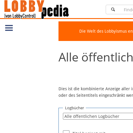
Die Welt des Lobbyismus e
Navigation
Alle öffentli
Über Lobbypedia
Inhalt A-Z
Artikel nach Kategorien
FAQ
Dies ist die kombinierte Anzeige aller
oder des Seitentitels eingeschränkt w
Spenden
Fördermitglied werden
Logbücher
Fehler melden
Vernetzen