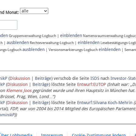
nd Monat:
nden
einblenden
Gruppenverwaltung-Logbuch |
Namensraumverwaltung-Logbu
ausblenden
einblenden
ch |
Rechteverwaltung-Logbuch |
Lesebestätigungs-Log
ausblenden
einblenden
ungs-Logbuch
| Versionsmarkierungs-Logbuch
| Semant
nikP
(
Diskussion
|
Beiträge
)
verschob die Seite
ISDS
nach
Investor-Sta
ikP
(
Diskussion
|
Beiträge
)
löschte Seite
Entwurf:EUTOP
(Inhalt war: „D
von
Klemens Joos
gegründet wurde und ihren Hauptsitz in München hat.
 Brüssel, Prag, Wien, Lond…“)
ikP
(
Diskussion
|
Beiträge
)
löschte Seite
Entwurf:Silvana Koch-Mehrin
(
l), FDP, war von 2004 bis 2014 Mitglied des Europäischen Parlaments,
ominikP
))
Über Lobbypedia
Impressum
Cookie-Zustimmung ändern