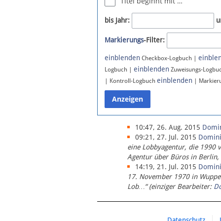
Titel beginnt mit …
Newsletter
bis Jahr:
u
Bluesky
Markierungs
-Filter:
Facebook
Instagram
einblenden
einble
Checkbox-Logbuch |
einblenden
Logbuch |
Zuweisungs-Logbu
einblenden
| Kontroll-Logbuch
| Markier
10:47, 26. Aug. 2015
Domi
09:21, 27. Jul. 2015
Domin
eine Lobbyagentur, die 1990 
Agentur über Büros in Berlin,
14:19, 21. Jul. 2015
Domin
17. November 1970 in Wupperta
Lob…“ (einziger Bearbeiter:
D
Datenschutz