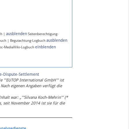
ausblenden
ch |
Seitenberechtigung-
ausblenden
buch | Begutachtung-Logbuch
einblenden
ic-MediaWiki-Logbuch
te-Dispute-Settlement
ie '''EUTOP International GmbH''' ist
 Nach eigenen Angaben verfügt die
Inhalt war: „'''Silvana Koch-Mehrin''' (*
 seit November 2014 ist sie für die
Analysedienste