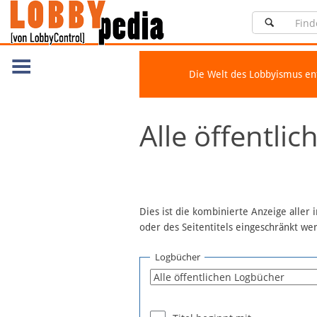
Die Welt des Lobbyismus e
Navigation
Alle öffentli
Über Lobbypedia
Inhalt A-Z
Artikel nach Kategorien
FAQ
Dies ist die kombinierte Anzeige aller
oder des Seitentitels eingeschränkt w
Spenden
Fördermitglied werden
Logbücher
Fehler melden
Vernetzen