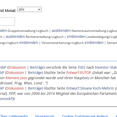
nd Monat:
nden
ausblenden
Gruppenverwaltung-Logbuch |
Namensraumverwaltung-Logbu
ausblenden
einblenden
ch |
Rechteverwaltung-Logbuch |
Lesebestätigungs-Log
einblenden
einblenden
ungs-Logbuch
| Versionsmarkierungs-Logbuch
| Semant
nikP
(
Diskussion
|
Beiträge
)
verschob die Seite
ISDS
nach
Investor-Sta
ikP
(
Diskussion
|
Beiträge
)
löschte Seite
Entwurf:EUTOP
(Inhalt war: „D
von
Klemens Joos
gegründet wurde und ihren Hauptsitz in München hat.
 Brüssel, Prag, Wien, Lond…“)
ikP
(
Diskussion
|
Beiträge
)
löschte Seite
Entwurf:Silvana Koch-Mehrin
(
l), FDP, war von 2004 bis 2014 Mitglied des Europäischen Parlaments,
ominikP
))
Über Lobbypedia
Impressum
Cookie-Zustimmung ändern