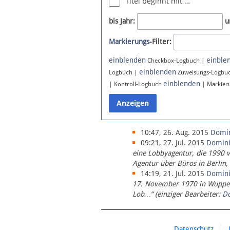
Titel beginnt mit …
Newsletter
bis Jahr:
u
Bluesky
Markierungs
-Filter:
Facebook
Instagram
einblenden
einble
Checkbox-Logbuch |
einblenden
Logbuch |
Zuweisungs-Logbu
einblenden
| Kontroll-Logbuch
| Markier
10:47, 26. Aug. 2015
Domi
09:21, 27. Jul. 2015
Domin
eine Lobbyagentur, die 1990 
Agentur über Büros in Berlin,
14:19, 21. Jul. 2015
Domin
17. November 1970 in Wupperta
Lob…“ (einziger Bearbeiter:
D
Datenschutz