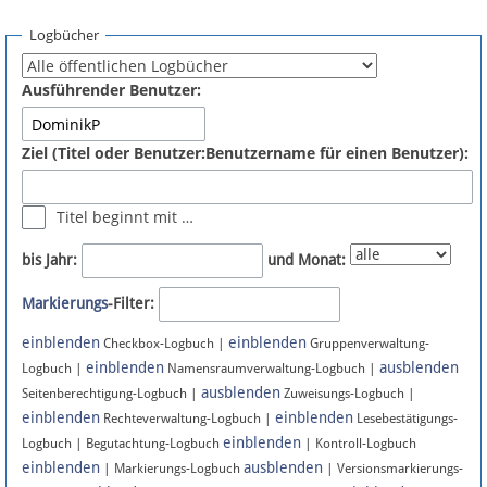
Spenden
Logbücher
Fördermitglied werden
Ausführender Benutzer:
Fehler melden
Ziel (Titel oder Benutzer:Benutzername für einen Benutzer):
Vernetzen
Titel beginnt mit …
Newsletter
bis Jahr:
und Monat:
Bluesky
Markierungs
-Filter:
einblenden
einblenden
Facebook
Checkbox-Logbuch |
Gruppenverwaltung-
einblenden
ausblenden
Logbuch |
Namensraumverwaltung-Logbuch |
ausblenden
Instagram
Seitenberechtigung-Logbuch |
Zuweisungs-Logbuch |
einblenden
einblenden
Rechteverwaltung-Logbuch |
Lesebestätigungs-
einblenden
Logbuch | Begutachtung-Logbuch
| Kontroll-Logbuch
einblenden
ausblenden
| Markierungs-Logbuch
| Versionsmarkierungs-
Anmelden