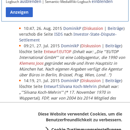
ausblenden
einblenden
Logbuch
| Semantic-MediaWiki-Logbuch
Datenschutz
Über Lobbypedia
10:47, 26. Aug. 2015
DominikP
(
Diskussion
|
Beiträge
)
verschob die Seite
ISDS
nach
Investor-State-Dispute-
Settlement
Impressum
09:21, 27. Jul. 2015
DominikP
(
Diskussion
|
Beiträge
)
löschte Seite
Entwurf:EUTOP
(Inhalt war: „Die '''EUTOP
International GmbH''' ist eine Lobbyagentur, die 1990 von
Klemens Joos
gegründet wurde und ihren Hauptsitz in
München hat. Nach eigenen Angaben verfügt die Agentur
über Büros in Berlin, Brüssel, Prag, Wien, Lond…“)
14:19, 21. Jul. 2015
DominikP
(
Diskussion
|
Beiträge
)
löschte Seite
Entwurf:Silvana Koch-Mehrin
(Inhalt war:
„'''Silvana Koch-Mehrin''' (* 17. November 1970 in
Wuppertal), FDP, war von 2004 bis 2014 Mitglied des
Europäischen Parlaments, seit November 2014 ist sie für
die Lob…“ (einziger Bearbeiter:
DominikP
))
Diese Website verwendet Cookies, um die
Benutzerfreundlichkeit zu verbessern.
Cookie-Zustimmungseinstellungen