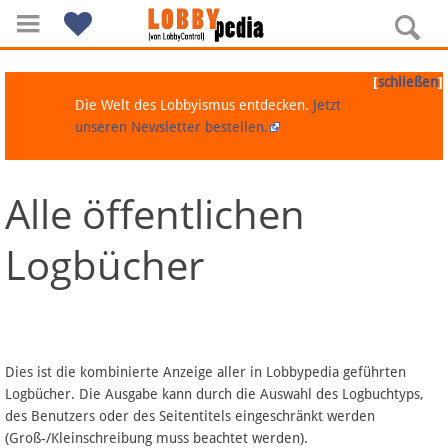
[
]
schließen
Die Welt des Lobbyismus entdecken.
Jetzt
unseren Newsletter bestellen.
Alle öffentlichen
Navigation
Logbücher
Über Lobbypedia
Inhalt A-Z
Artikel nach Kategorien
Dies ist die kombinierte Anzeige aller in Lobbypedia geführten
Logbücher. Die Ausgabe kann durch die Auswahl des Logbuchtyps,
FAQ
des Benutzers oder des Seitentitels eingeschränkt werden
(Groß-/Kleinschreibung muss beachtet werden).