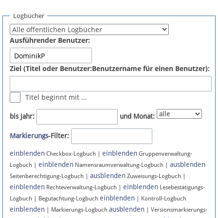
Spenden
Logbücher
Fördermitglied werden
Ausführender Benutzer:
Fehler melden
Ziel (Titel oder Benutzer:Benutzername für einen Benutzer):
Vernetzen
Titel beginnt mit …
Newsletter
bis Jahr:
und Monat:
Bluesky
Markierungs
-Filter:
einblenden
einblenden
Facebook
Checkbox-Logbuch |
Gruppenverwaltung-
einblenden
ausblenden
Logbuch |
Namensraumverwaltung-Logbuch |
ausblenden
Instagram
Seitenberechtigung-Logbuch |
Zuweisungs-Logbuch |
einblenden
einblenden
Rechteverwaltung-Logbuch |
Lesebestätigungs-
einblenden
Logbuch | Begutachtung-Logbuch
| Kontroll-Logbuch
einblenden
ausblenden
| Markierungs-Logbuch
| Versionsmarkierungs-
Anmelden