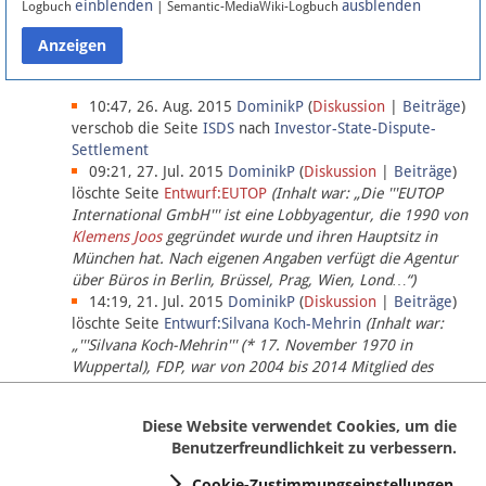
einblenden
ausblenden
Logbuch
| Semantic-MediaWiki-Logbuch
Datenschutz
Über Lobbypedia
10:47, 26. Aug. 2015
DominikP
(
Diskussion
|
Beiträge
)
verschob die Seite
ISDS
nach
Investor-State-Dispute-
Settlement
Impressum
09:21, 27. Jul. 2015
DominikP
(
Diskussion
|
Beiträge
)
löschte Seite
Entwurf:EUTOP
(Inhalt war: „Die '''EUTOP
International GmbH''' ist eine Lobbyagentur, die 1990 von
Klemens Joos
gegründet wurde und ihren Hauptsitz in
München hat. Nach eigenen Angaben verfügt die Agentur
über Büros in Berlin, Brüssel, Prag, Wien, Lond…“)
14:19, 21. Jul. 2015
DominikP
(
Diskussion
|
Beiträge
)
löschte Seite
Entwurf:Silvana Koch-Mehrin
(Inhalt war:
„'''Silvana Koch-Mehrin''' (* 17. November 1970 in
Wuppertal), FDP, war von 2004 bis 2014 Mitglied des
Europäischen Parlaments, seit November 2014 ist sie für
die Lob…“ (einziger Bearbeiter:
DominikP
))
Diese Website verwendet Cookies, um die
Benutzerfreundlichkeit zu verbessern.
Cookie-Zustimmungseinstellungen