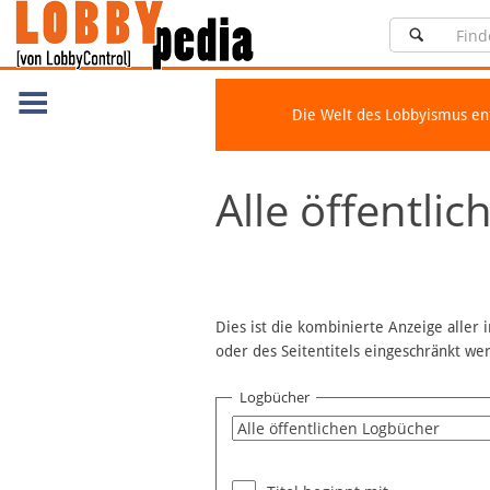
Die Welt des Lobbyismus e
Navigation
Alle öffentli
Über Lobbypedia
Inhalt A-Z
Artikel nach Kategorien
FAQ
Dies ist die kombinierte Anzeige aller
oder des Seitentitels eingeschränkt w
Spenden
Fördermitglied werden
Logbücher
Fehler melden
Vernetzen