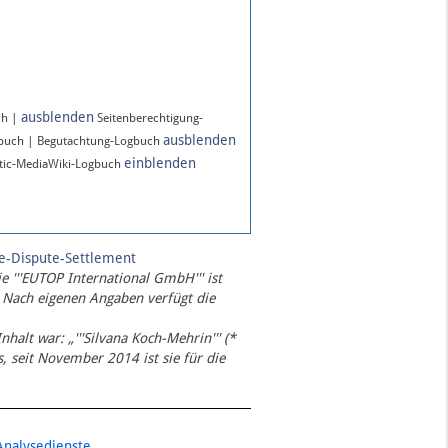
ausblenden
ch |
Seitenberechtigung-
ausblenden
gbuch | Begutachtung-Logbuch
einblenden
ic-MediaWiki-Logbuch
te-Dispute-Settlement
ie '''EUTOP International GmbH''' ist
 Nach eigenen Angaben verfügt die
Inhalt war: „'''Silvana Koch-Mehrin''' (*
 seit November 2014 ist sie für die
Analysedienste