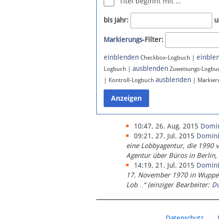
Titel beginnt mit …
Newsletter
bis Jahr:
u
Bluesky
Markierungs
-Filter:
Facebook
Instagram
einblenden
einble
Checkbox-Logbuch |
ausblenden
Logbuch |
Zuweisungs-Logbu
ausblenden
| Kontroll-Logbuch
| Markier
10:47, 26. Aug. 2015
Domi
09:21, 27. Jul. 2015
Domin
eine Lobbyagentur, die 1990 
Agentur über Büros in Berlin,
14:19, 21. Jul. 2015
Domin
17. November 1970 in Wupperta
Lob…“ (einziger Bearbeiter:
D
Datenschutz