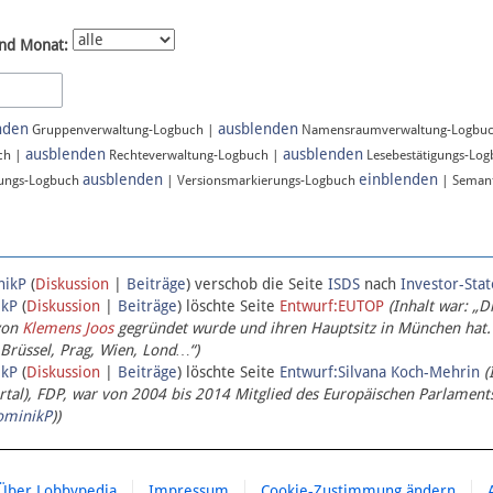
nd Monat:
nden
ausblenden
Gruppenverwaltung-Logbuch |
Namensraumverwaltung-Logbu
ausblenden
ausblenden
ch |
Rechteverwaltung-Logbuch |
Lesebestätigungs-Lo
ausblenden
einblenden
ungs-Logbuch
| Versionsmarkierungs-Logbuch
| Semant
nikP
(
Diskussion
|
Beiträge
)
verschob die Seite
ISDS
nach
Investor-Sta
ikP
(
Diskussion
|
Beiträge
)
löschte Seite
Entwurf:EUTOP
(Inhalt war: „D
von
Klemens Joos
gegründet wurde und ihren Hauptsitz in München hat.
 Brüssel, Prag, Wien, Lond…“)
ikP
(
Diskussion
|
Beiträge
)
löschte Seite
Entwurf:Silvana Koch-Mehrin
(
l), FDP, war von 2004 bis 2014 Mitglied des Europäischen Parlaments,
ominikP
))
Über Lobbypedia
Impressum
Cookie-Zustimmung ändern