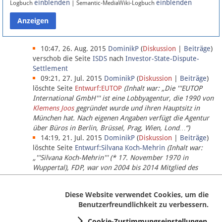
einblenden
einblenden
Logbuch
| Semantic-MediaWiki-Logbuch
Datenschutz
Über Lobbypedia
10:47, 26. Aug. 2015
DominikP
(
Diskussion
|
Beiträge
)
verschob die Seite
ISDS
nach
Investor-State-Dispute-
Settlement
Impressum
09:21, 27. Jul. 2015
DominikP
(
Diskussion
|
Beiträge
)
löschte Seite
Entwurf:EUTOP
(Inhalt war: „Die '''EUTOP
International GmbH''' ist eine Lobbyagentur, die 1990 von
Klemens Joos
gegründet wurde und ihren Hauptsitz in
München hat. Nach eigenen Angaben verfügt die Agentur
über Büros in Berlin, Brüssel, Prag, Wien, Lond…“)
14:19, 21. Jul. 2015
DominikP
(
Diskussion
|
Beiträge
)
löschte Seite
Entwurf:Silvana Koch-Mehrin
(Inhalt war:
„'''Silvana Koch-Mehrin''' (* 17. November 1970 in
Wuppertal), FDP, war von 2004 bis 2014 Mitglied des
Europäischen Parlaments, seit November 2014 ist sie für
die Lob…“ (einziger Bearbeiter:
DominikP
))
Diese Website verwendet Cookies, um die
Benutzerfreundlichkeit zu verbessern.
Cookie-Zustimmungseinstellungen