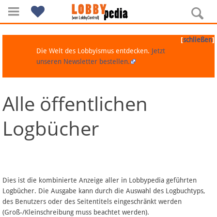
[
]
schließen
Die Welt des Lobbyismus entdecken.
Jetzt
unseren Newsletter bestellen.
Alle öffentlichen
Navigation
Logbücher
Über Lobbypedia
Inhalt A-Z
Artikel nach Kategorien
Dies ist die kombinierte Anzeige aller in Lobbypedia geführten
Logbücher. Die Ausgabe kann durch die Auswahl des Logbuchtyps,
FAQ
des Benutzers oder des Seitentitels eingeschränkt werden
(Groß-/Kleinschreibung muss beachtet werden).