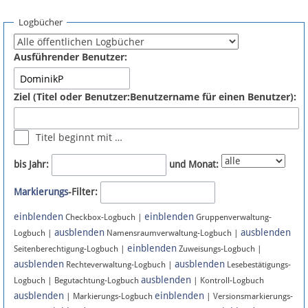
Spenden
Logbücher
Fördermitglied werden
Ausführender Benutzer:
Fehler melden
Ziel (Titel oder Benutzer:Benutzername für einen Benutzer):
Vernetzen
Titel beginnt mit …
Newsletter
bis Jahr:
und Monat:
Bluesky
Markierungs
-Filter:
einblenden
einblenden
Facebook
Checkbox-Logbuch |
Gruppenverwaltung-
ausblenden
ausblenden
Logbuch |
Namensraumverwaltung-Logbuch |
einblenden
Instagram
Seitenberechtigung-Logbuch |
Zuweisungs-Logbuch |
ausblenden
ausblenden
Rechteverwaltung-Logbuch |
Lesebestätigungs-
ausblenden
Logbuch | Begutachtung-Logbuch
| Kontroll-Logbuch
ausblenden
einblenden
| Markierungs-Logbuch
| Versionsmarkierungs-
Anmelden