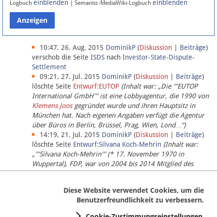
einblenden
einblenden
Logbuch
| Semantic-MediaWiki-Logbuch
Datenschutz
Über Lobbypedia
10:47, 26. Aug. 2015
DominikP
(
Diskussion
|
Beiträge
)
verschob die Seite
ISDS
nach
Investor-State-Dispute-
Settlement
Impressum
09:21, 27. Jul. 2015
DominikP
(
Diskussion
|
Beiträge
)
löschte Seite
Entwurf:EUTOP
(Inhalt war: „Die '''EUTOP
International GmbH''' ist eine Lobbyagentur, die 1990 von
Klemens Joos
gegründet wurde und ihren Hauptsitz in
München hat. Nach eigenen Angaben verfügt die Agentur
über Büros in Berlin, Brüssel, Prag, Wien, Lond…“)
14:19, 21. Jul. 2015
DominikP
(
Diskussion
|
Beiträge
)
löschte Seite
Entwurf:Silvana Koch-Mehrin
(Inhalt war:
„'''Silvana Koch-Mehrin''' (* 17. November 1970 in
Wuppertal), FDP, war von 2004 bis 2014 Mitglied des
Europäischen Parlaments, seit November 2014 ist sie für
die Lob…“ (einziger Bearbeiter:
DominikP
))
Diese Website verwendet Cookies, um die
Benutzerfreundlichkeit zu verbessern.
Cookie-Zustimmungseinstellungen