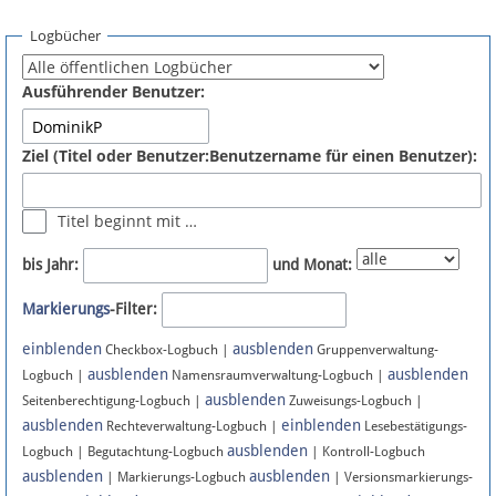
Spenden
Logbücher
Fördermitglied werden
Ausführender Benutzer:
Fehler melden
Ziel (Titel oder Benutzer:Benutzername für einen Benutzer):
Vernetzen
Titel beginnt mit …
Newsletter
bis Jahr:
und Monat:
Bluesky
Markierungs
-Filter:
einblenden
ausblenden
Facebook
Checkbox-Logbuch |
Gruppenverwaltung-
ausblenden
ausblenden
Logbuch |
Namensraumverwaltung-Logbuch |
ausblenden
Instagram
Seitenberechtigung-Logbuch |
Zuweisungs-Logbuch |
ausblenden
einblenden
Rechteverwaltung-Logbuch |
Lesebestätigungs-
ausblenden
Logbuch | Begutachtung-Logbuch
| Kontroll-Logbuch
ausblenden
ausblenden
| Markierungs-Logbuch
| Versionsmarkierungs-
Anmelden