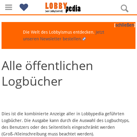
[
]
schließen
Die Welt des Lobbyismus entdecken.
Jetzt
unseren Newsletter bestellen.
Alle öffentlichen
Navigation
Logbücher
Über Lobbypedia
Inhalt A-Z
Artikel nach Kategorien
Dies ist die kombinierte Anzeige aller in Lobbypedia geführten
Logbücher. Die Ausgabe kann durch die Auswahl des Logbuchtyps,
FAQ
des Benutzers oder des Seitentitels eingeschränkt werden
(Groß-/Kleinschreibung muss beachtet werden).