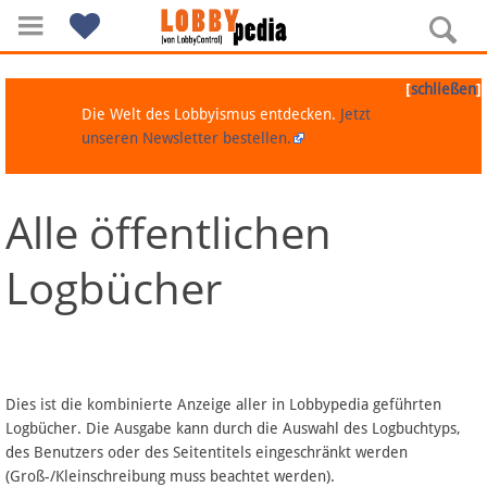
[
]
schließen
Die Welt des Lobbyismus entdecken.
Jetzt
unseren Newsletter bestellen.
Alle öffentlichen
Navigation
Logbücher
Über Lobbypedia
Inhalt A-Z
Artikel nach Kategorien
Dies ist die kombinierte Anzeige aller in Lobbypedia geführten
Logbücher. Die Ausgabe kann durch die Auswahl des Logbuchtyps,
FAQ
des Benutzers oder des Seitentitels eingeschränkt werden
(Groß-/Kleinschreibung muss beachtet werden).