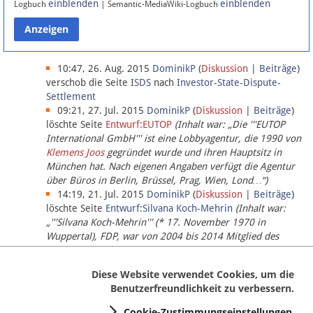
einblenden
einblenden
Logbuch
| Semantic-MediaWiki-Logbuch
Datenschutz
Über Lobbypedia
10:47, 26. Aug. 2015
DominikP
(
Diskussion
|
Beiträge
)
verschob die Seite
ISDS
nach
Investor-State-Dispute-
Settlement
Impressum
09:21, 27. Jul. 2015
DominikP
(
Diskussion
|
Beiträge
)
löschte Seite
Entwurf:EUTOP
(Inhalt war: „Die '''EUTOP
International GmbH''' ist eine Lobbyagentur, die 1990 von
Klemens Joos
gegründet wurde und ihren Hauptsitz in
München hat. Nach eigenen Angaben verfügt die Agentur
über Büros in Berlin, Brüssel, Prag, Wien, Lond…“)
14:19, 21. Jul. 2015
DominikP
(
Diskussion
|
Beiträge
)
löschte Seite
Entwurf:Silvana Koch-Mehrin
(Inhalt war:
„'''Silvana Koch-Mehrin''' (* 17. November 1970 in
Wuppertal), FDP, war von 2004 bis 2014 Mitglied des
Europäischen Parlaments, seit November 2014 ist sie für
die Lob…“ (einziger Bearbeiter:
DominikP
))
Diese Website verwendet Cookies, um die
Benutzerfreundlichkeit zu verbessern.
Cookie-Zustimmungseinstellungen