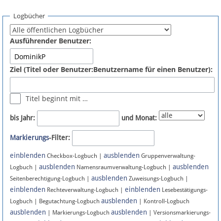
Spenden
Logbücher
Fördermitglied werden
Ausführender Benutzer:
Fehler melden
Ziel (Titel oder Benutzer:Benutzername für einen Benutzer):
Vernetzen
Titel beginnt mit …
Newsletter
bis Jahr:
und Monat:
Bluesky
Markierungs
-Filter:
einblenden
ausblenden
Facebook
Checkbox-Logbuch |
Gruppenverwaltung-
ausblenden
ausblenden
Logbuch |
Namensraumverwaltung-Logbuch |
ausblenden
Instagram
Seitenberechtigung-Logbuch |
Zuweisungs-Logbuch |
einblenden
einblenden
Rechteverwaltung-Logbuch |
Lesebestätigungs-
ausblenden
Logbuch | Begutachtung-Logbuch
| Kontroll-Logbuch
ausblenden
ausblenden
| Markierungs-Logbuch
| Versionsmarkierungs-
Anmelden