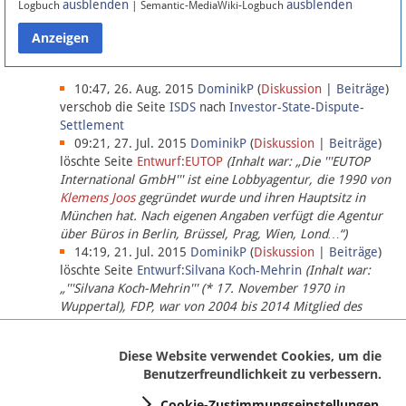
ausblenden
ausblenden
Logbuch
| Semantic-MediaWiki-Logbuch
Datenschutz
Über Lobbypedia
10:47, 26. Aug. 2015
DominikP
(
Diskussion
|
Beiträge
)
verschob die Seite
ISDS
nach
Investor-State-Dispute-
Settlement
Impressum
09:21, 27. Jul. 2015
DominikP
(
Diskussion
|
Beiträge
)
löschte Seite
Entwurf:EUTOP
(Inhalt war: „Die '''EUTOP
International GmbH''' ist eine Lobbyagentur, die 1990 von
Klemens Joos
gegründet wurde und ihren Hauptsitz in
München hat. Nach eigenen Angaben verfügt die Agentur
über Büros in Berlin, Brüssel, Prag, Wien, Lond…“)
14:19, 21. Jul. 2015
DominikP
(
Diskussion
|
Beiträge
)
löschte Seite
Entwurf:Silvana Koch-Mehrin
(Inhalt war:
„'''Silvana Koch-Mehrin''' (* 17. November 1970 in
Wuppertal), FDP, war von 2004 bis 2014 Mitglied des
Europäischen Parlaments, seit November 2014 ist sie für
die Lob…“ (einziger Bearbeiter:
DominikP
))
Diese Website verwendet Cookies, um die
Benutzerfreundlichkeit zu verbessern.
Cookie-Zustimmungseinstellungen