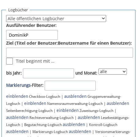
Spenden
Logbücher
Fördermitglied werden
Ausführender Benutzer:
Fehler melden
Ziel (Titel oder Benutzer:Benutzername für einen Benutzer):
Vernetzen
Titel beginnt mit …
Newsletter
bis Jahr:
und Monat:
Bluesky
Markierungs
-Filter:
einblenden
ausblenden
Facebook
Checkbox-Logbuch |
Gruppenverwaltung-
einblenden
ausblenden
Logbuch |
Namensraumverwaltung-Logbuch |
einblenden
Instagram
Seitenberechtigung-Logbuch |
Zuweisungs-Logbuch |
ausblenden
ausblenden
Rechteverwaltung-Logbuch |
Lesebestätigungs-
ausblenden
Logbuch | Begutachtung-Logbuch
| Kontroll-Logbuch
ausblenden
ausblenden
| Markierungs-Logbuch
| Versionsmarkierungs-
Anmelden