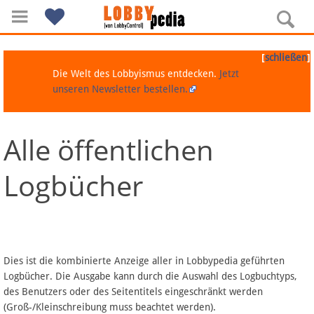
[
]
schließen
Die Welt des Lobbyismus entdecken.
Jetzt
unseren Newsletter bestellen.
Alle öffentlichen
Navigation
Logbücher
Über Lobbypedia
Inhalt A-Z
Artikel nach Kategorien
Dies ist die kombinierte Anzeige aller in Lobbypedia geführten
Logbücher. Die Ausgabe kann durch die Auswahl des Logbuchtyps,
FAQ
des Benutzers oder des Seitentitels eingeschränkt werden
(Groß-/Kleinschreibung muss beachtet werden).