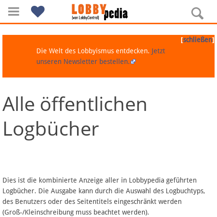
[
]
schließen
Die Welt des Lobbyismus entdecken.
Jetzt
unseren Newsletter bestellen.
Alle öffentlichen
Navigation
Logbücher
Über Lobbypedia
Inhalt A-Z
Artikel nach Kategorien
Dies ist die kombinierte Anzeige aller in Lobbypedia geführten
Logbücher. Die Ausgabe kann durch die Auswahl des Logbuchtyps,
FAQ
des Benutzers oder des Seitentitels eingeschränkt werden
(Groß-/Kleinschreibung muss beachtet werden).