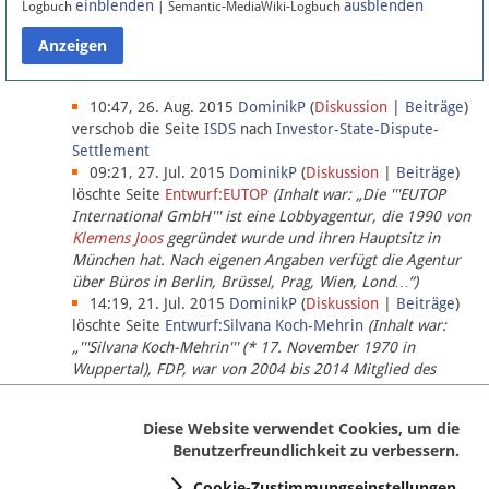
einblenden
ausblenden
Logbuch
| Semantic-MediaWiki-Logbuch
Datenschutz
Über Lobbypedia
10:47, 26. Aug. 2015
DominikP
(
Diskussion
|
Beiträge
)
verschob die Seite
ISDS
nach
Investor-State-Dispute-
Settlement
Impressum
09:21, 27. Jul. 2015
DominikP
(
Diskussion
|
Beiträge
)
löschte Seite
Entwurf:EUTOP
(Inhalt war: „Die '''EUTOP
International GmbH''' ist eine Lobbyagentur, die 1990 von
Klemens Joos
gegründet wurde und ihren Hauptsitz in
München hat. Nach eigenen Angaben verfügt die Agentur
über Büros in Berlin, Brüssel, Prag, Wien, Lond…“)
14:19, 21. Jul. 2015
DominikP
(
Diskussion
|
Beiträge
)
löschte Seite
Entwurf:Silvana Koch-Mehrin
(Inhalt war:
„'''Silvana Koch-Mehrin''' (* 17. November 1970 in
Wuppertal), FDP, war von 2004 bis 2014 Mitglied des
Europäischen Parlaments, seit November 2014 ist sie für
die Lob…“ (einziger Bearbeiter:
DominikP
))
Diese Website verwendet Cookies, um die
Benutzerfreundlichkeit zu verbessern.
Cookie-Zustimmungseinstellungen