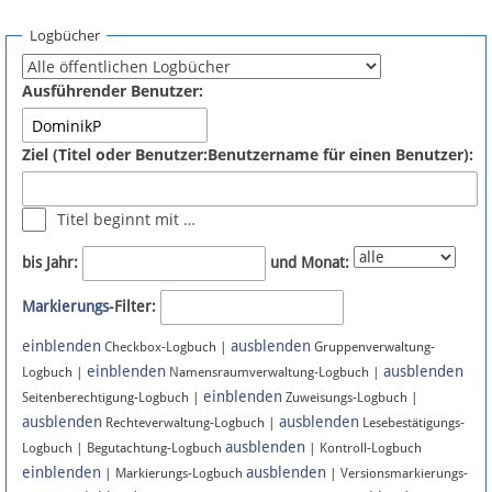
Spenden
Logbücher
Fördermitglied werden
Ausführender Benutzer:
Fehler melden
Ziel (Titel oder Benutzer:Benutzername für einen Benutzer):
Vernetzen
Titel beginnt mit …
Newsletter
bis Jahr:
und Monat:
Bluesky
Markierungs
-Filter:
einblenden
ausblenden
Facebook
Checkbox-Logbuch |
Gruppenverwaltung-
einblenden
ausblenden
Logbuch |
Namensraumverwaltung-Logbuch |
einblenden
Instagram
Seitenberechtigung-Logbuch |
Zuweisungs-Logbuch |
ausblenden
ausblenden
Rechteverwaltung-Logbuch |
Lesebestätigungs-
ausblenden
Logbuch | Begutachtung-Logbuch
| Kontroll-Logbuch
einblenden
ausblenden
| Markierungs-Logbuch
| Versionsmarkierungs-
Anmelden