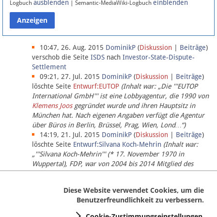
ausblenden
einblenden
Logbuch
| Semantic-MediaWiki-Logbuch
Datenschutz
Über Lobbypedia
10:47, 26. Aug. 2015
DominikP
(
Diskussion
|
Beiträge
)
verschob die Seite
ISDS
nach
Investor-State-Dispute-
Settlement
Impressum
09:21, 27. Jul. 2015
DominikP
(
Diskussion
|
Beiträge
)
löschte Seite
Entwurf:EUTOP
(Inhalt war: „Die '''EUTOP
International GmbH''' ist eine Lobbyagentur, die 1990 von
Klemens Joos
gegründet wurde und ihren Hauptsitz in
München hat. Nach eigenen Angaben verfügt die Agentur
über Büros in Berlin, Brüssel, Prag, Wien, Lond…“)
14:19, 21. Jul. 2015
DominikP
(
Diskussion
|
Beiträge
)
löschte Seite
Entwurf:Silvana Koch-Mehrin
(Inhalt war:
„'''Silvana Koch-Mehrin''' (* 17. November 1970 in
Wuppertal), FDP, war von 2004 bis 2014 Mitglied des
Europäischen Parlaments, seit November 2014 ist sie für
die Lob…“ (einziger Bearbeiter:
DominikP
))
Diese Website verwendet Cookies, um die
Benutzerfreundlichkeit zu verbessern.
Cookie-Zustimmungseinstellungen