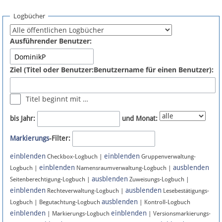
Spenden
Logbücher
Fördermitglied werden
Ausführender Benutzer:
Fehler melden
Ziel (Titel oder Benutzer:Benutzername für einen Benutzer):
Vernetzen
Titel beginnt mit …
Newsletter
bis Jahr:
und Monat:
Bluesky
Markierungs
-Filter:
einblenden
einblenden
Facebook
Checkbox-Logbuch |
Gruppenverwaltung-
einblenden
ausblenden
Logbuch |
Namensraumverwaltung-Logbuch |
ausblenden
Instagram
Seitenberechtigung-Logbuch |
Zuweisungs-Logbuch |
einblenden
ausblenden
Rechteverwaltung-Logbuch |
Lesebestätigungs-
ausblenden
Logbuch | Begutachtung-Logbuch
| Kontroll-Logbuch
einblenden
einblenden
| Markierungs-Logbuch
| Versionsmarkierungs-
Anmelden