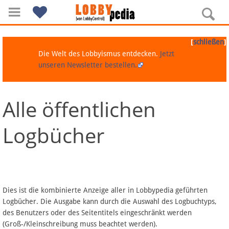
[
]
schließen
Die Welt des Lobbyismus entdecken.
Jetzt
unseren Newsletter bestellen.
Alle öffentlichen
Navigation
Logbücher
Über Lobbypedia
Inhalt A-Z
Artikel nach Kategorien
Dies ist die kombinierte Anzeige aller in Lobbypedia geführten
Logbücher. Die Ausgabe kann durch die Auswahl des Logbuchtyps,
FAQ
des Benutzers oder des Seitentitels eingeschränkt werden
(Groß-/Kleinschreibung muss beachtet werden).