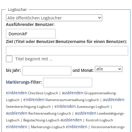
Spenden
Logbücher
Fördermitglied werden
Ausführender Benutzer:
Fehler melden
Ziel (Titel oder Benutzer:Benutzername für einen Benutzer):
Vernetzen
Titel beginnt mit …
Newsletter
bis Jahr:
und Monat:
Bluesky
Markierungs
-Filter:
einblenden
ausblenden
Facebook
Checkbox-Logbuch |
Gruppenverwaltung-
einblenden
ausblenden
Logbuch |
Namensraumverwaltung-Logbuch |
einblenden
Instagram
Seitenberechtigung-Logbuch |
Zuweisungs-Logbuch |
ausblenden
ausblenden
Rechteverwaltung-Logbuch |
Lesebestätigungs-
ausblenden
Logbuch | Begutachtung-Logbuch
| Kontroll-Logbuch
einblenden
einblenden
| Markierungs-Logbuch
| Versionsmarkierungs-
Anmelden