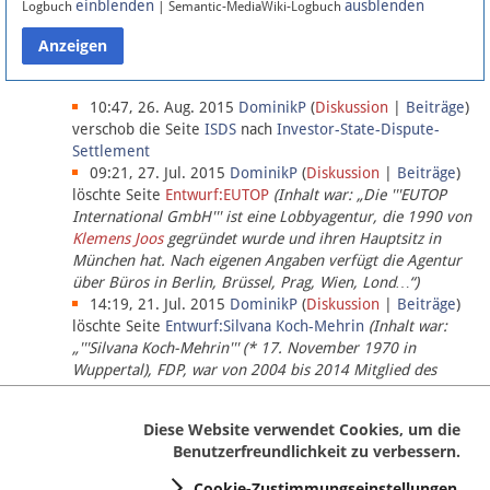
einblenden
ausblenden
Logbuch
| Semantic-MediaWiki-Logbuch
Datenschutz
Über Lobbypedia
10:47, 26. Aug. 2015
DominikP
(
Diskussion
|
Beiträge
)
verschob die Seite
ISDS
nach
Investor-State-Dispute-
Settlement
Impressum
09:21, 27. Jul. 2015
DominikP
(
Diskussion
|
Beiträge
)
löschte Seite
Entwurf:EUTOP
(Inhalt war: „Die '''EUTOP
International GmbH''' ist eine Lobbyagentur, die 1990 von
Klemens Joos
gegründet wurde und ihren Hauptsitz in
München hat. Nach eigenen Angaben verfügt die Agentur
über Büros in Berlin, Brüssel, Prag, Wien, Lond…“)
14:19, 21. Jul. 2015
DominikP
(
Diskussion
|
Beiträge
)
löschte Seite
Entwurf:Silvana Koch-Mehrin
(Inhalt war:
„'''Silvana Koch-Mehrin''' (* 17. November 1970 in
Wuppertal), FDP, war von 2004 bis 2014 Mitglied des
Europäischen Parlaments, seit November 2014 ist sie für
die Lob…“ (einziger Bearbeiter:
DominikP
))
Diese Website verwendet Cookies, um die
Benutzerfreundlichkeit zu verbessern.
Cookie-Zustimmungseinstellungen