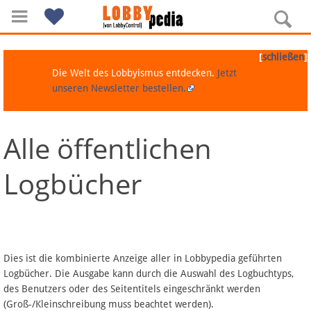
[
]
schließen
Die Welt des Lobbyismus entdecken.
Jetzt
unseren Newsletter bestellen.
Alle öffentlichen
Navigation
Logbücher
Über Lobbypedia
Inhalt A-Z
Artikel nach Kategorien
Dies ist die kombinierte Anzeige aller in Lobbypedia geführten
Logbücher. Die Ausgabe kann durch die Auswahl des Logbuchtyps,
FAQ
des Benutzers oder des Seitentitels eingeschränkt werden
(Groß-/Kleinschreibung muss beachtet werden).